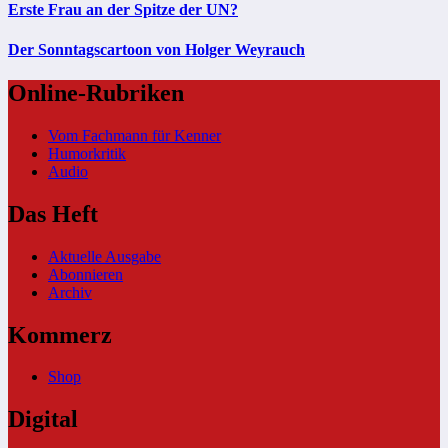
Erste Frau an der Spitze der UN?
Der Sonntagscartoon von Holger Weyrauch
Online-Rubriken
Vom Fachmann für Kenner
Humorkritik
Audio
Das Heft
Aktuelle Ausgabe
Abonnieren
Archiv
Kommerz
Shop
Digital