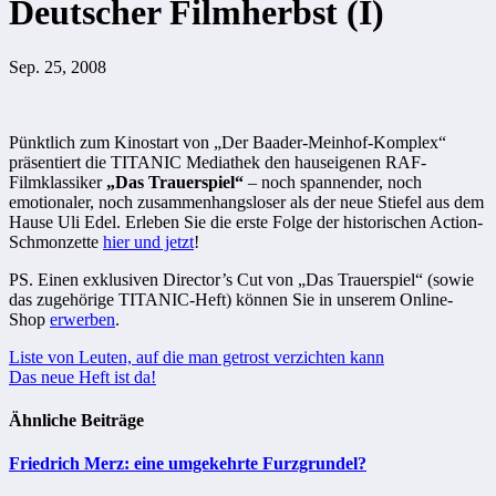
Deutscher Filmherbst (I)
Sep. 25, 2008
Pünktlich zum Kinostart von „Der Baader-Meinhof-Komplex“
präsentiert die TITANIC Mediathek den hauseigenen RAF-
Filmklassiker
„Das Trauerspiel“
– noch spannender, noch
emotionaler, noch zusammenhangsloser als der neue Stiefel aus dem
Hause Uli Edel. Erleben Sie die erste Folge der historischen Action-
Schmonzette
hier und jetzt
!
PS. Einen exklusiven Director’s Cut von „Das Trauerspiel“ (sowie
das zugehörige TITANIC-Heft) können Sie in unserem Online-
Shop
erwerben
.
Beitragsnavigation
Liste von Leuten, auf die man getrost verzichten kann
Das neue Heft ist da!
Ähnliche Beiträge
Friedrich Merz: eine umgekehrte Furzgrundel?