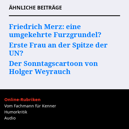
ÄHNLICHE BEITRÄGE
Friedrich Merz: eine
umgekehrte Furzgrundel?
Erste Frau an der Spitze der
UN?
Der Sonntagscartoon von
Holger Weyrauch
Online-Rubriken
Vom Fachmann für Kenner
Humorkritik
Audio