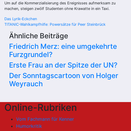
Um auf die Kommerzialisierung des Ereignisses aufmerksam zu
machen, steigen zwölf Studenten ohne Krawatte in ein Taxi.
Beitragsnavigation
Das Lyrik-Eckchen
TITANIC-Wahlkampfhilfe: Powersätze für Peer Steinbrück
Ähnliche Beiträge
Friedrich Merz: eine umgekehrte
Furzgrundel?
Erste Frau an der Spitze der UN?
Der Sonntagscartoon von Holger
Weyrauch
Online-Rubriken
Vom Fachmann für Kenner
Humorkritik