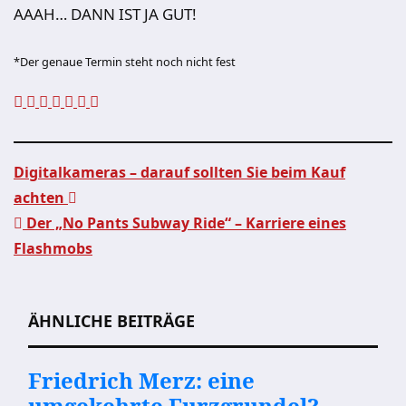
AAAH… DANN IST JA GUT!
*Der genaue Termin steht noch nicht fest
Digitalkameras – darauf sollten Sie beim Kauf
achten
Beitragsnavigation
Der „No Pants Subway Ride“ – Karriere eines
Flashmobs
ÄHNLICHE BEITRÄGE
Friedrich Merz: eine
umgekehrte Furzgrundel?