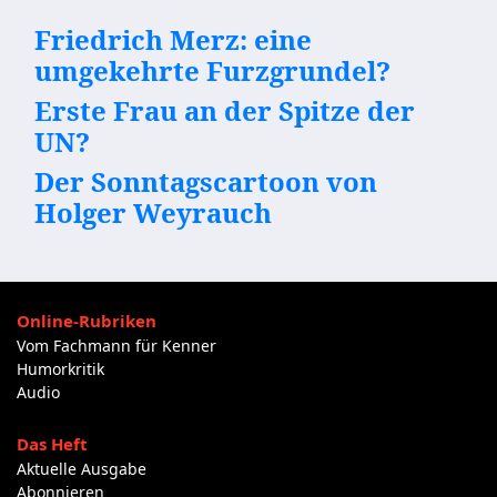
Friedrich Merz: eine
umgekehrte Furzgrundel?
Erste Frau an der Spitze der
UN?
Der Sonntagscartoon von
Holger Weyrauch
Online-Rubriken
Vom Fachmann für Kenner
Humorkritik
Audio
Das Heft
Aktuelle Ausgabe
Abonnieren