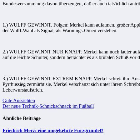
Bundesversammlung davon überzeugen, daß er auch tatsächlich antri
1.) WULFF GEWINNT. Folgen: Merkel kann aufatmen, großer Applaus, 
der Wulff-Wahl als Signal, als Warnungs-Omen verstehen.
2.) WULFF GEWINNT NUR KNAPP. Merkel kann noch lauter aufatmen, ih
auf die leichte Schulter, sondern betrachtet es als brutalen Schuß vor 
3.) WULFF GEWINNT EXTREM KNAPP. Merkel schreit ihre Anspannung
Pyrrhussieg zermürbt sie. Merkel verschanzt sich unter ihrem Schreibt
Leberwurstaufstrich.
Beitragsnavigation
Gute Aussichten
Der neue Technik-Schnickschnack im Fußball
Ähnliche Beiträge
Friedrich Merz: eine umgekehrte Furzgrundel?