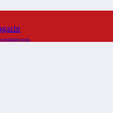
agazin
 Heftartikel lesen.