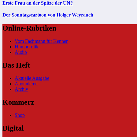
Erste Frau an der Spitze der UN?
Der Sonntagscartoon von Holger Weyrauch
Online-Rubriken
Vom Fachmann für Kenner
Humorkritik
Audio
Das Heft
Aktuelle Ausgabe
Abonnieren
Archiv
Kommerz
Shop
Digital