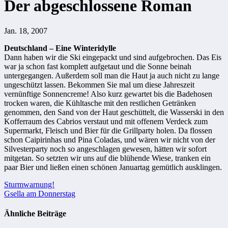
Der abgeschlossene Roman
Jan. 18, 2007
Deutschland – Eine Winteridylle
Dann haben wir die Ski eingepackt und sind aufgebrochen. Das Eis
war ja schon fast komplett aufgetaut und die Sonne beinah
untergegangen. Außerdem soll man die Haut ja auch nicht zu lange
ungeschützt lassen. Bekommen Sie mal um diese Jahreszeit
vernünftige Sonnencreme! Also kurz gewartet bis die Badehosen
trocken waren, die Kühltasche mit den restlichen Getränken
genommen, den Sand von der Haut geschüttelt, die Wasserski in den
Kofferraum des Cabrios verstaut und mit offenem Verdeck zum
Supermarkt, Fleisch und Bier für die Grillparty holen. Da flossen
schon Caipirinhas und Pina Coladas, und wären wir nicht von der
Silvesterparty noch so angeschlagen gewesen, hätten wir sofort
mitgetan. So setzten wir uns auf die blühende Wiese, tranken ein
paar Bier und ließen einen schönen Januartag gemütlich ausklingen.
Beitragsnavigation
Sturmwarnung!
Gsella am Donnerstag
Ähnliche Beiträge