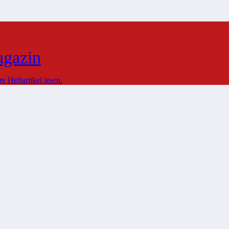
agazin
 Heftartikel lesen.