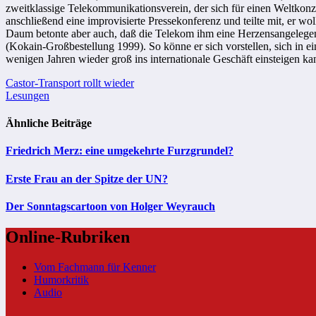
zweitklassige Telekommunikationsverein, der sich für einen Weltkon
anschließend eine improvisierte Pressekonferenz und teilte mit, er 
Daum betonte aber auch, daß die Telekom ihm eine Herzensangelegenh
(Kokain-Großbestellung 1999). So könne er sich vorstellen, sich in 
wenigen Jahren wieder groß ins internationale Geschäft einsteigen ka
Beitragsnavigation
Castor-Transport rollt wieder
Lesungen
Ähnliche Beiträge
Friedrich Merz: eine umgekehrte Furzgrundel?
Erste Frau an der Spitze der UN?
Der Sonntagscartoon von Holger Weyrauch
Online-Rubriken
Vom Fachmann für Kenner
Humorkritik
Audio