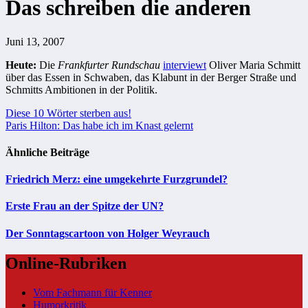
Das schreiben die anderen
Juni 13, 2007
Heute:
Die
Frankfurter Rundschau
interviewt
Oliver Maria Schmitt
über das Essen in Schwaben, das Klabunt in der Berger Straße und
Schmitts Ambitionen in der Politik.
Beitragsnavigation
Diese 10 Wörter sterben aus!
Paris Hilton: Das habe ich im Knast gelernt
Ähnliche Beiträge
Friedrich Merz: eine umgekehrte Furzgrundel?
Erste Frau an der Spitze der UN?
Der Sonntagscartoon von Holger Weyrauch
Online-Rubriken
Vom Fachmann für Kenner
Humorkritik