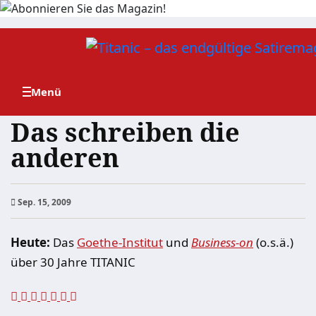
Zum
Inhalt
springen
Das schreiben die
anderen
Sep. 15, 2009
Heute:
Das
Goethe-Institut
und
Business-on
(o.s.ä.)
über 30 Jahre TITANIC