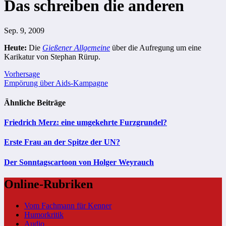
Das schreiben die anderen
Sep. 9, 2009
Heute:
Die
Gießener Allgemeine
über die Aufregung um eine
Karikatur von Stephan Rürup.
Beitragsnavigation
Vorhersage
Empörung über Aids-Kampagne
Ähnliche Beiträge
Friedrich Merz: eine umgekehrte Furzgrundel?
Erste Frau an der Spitze der UN?
Der Sonntagscartoon von Holger Weyrauch
Online-Rubriken
Vom Fachmann für Kenner
Humorkritik
Audio