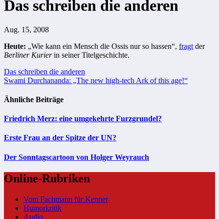
Das schreiben die anderen
Aug. 15, 2008
Heute:
„Wie kann ein Mensch die Ossis nur so hassen“,
fragt
der
Berliner Kurier
in seiner Titelgeschichte.
Beitragsnavigation
Das schreiben die anderen
Swami Durchananda: „The new high-tech Ark of this age!“
Ähnliche Beiträge
Friedrich Merz: eine umgekehrte Furzgrundel?
Erste Frau an der Spitze der UN?
Der Sonntagscartoon von Holger Weyrauch
Online-Rubriken
Vom Fachmann für Kenner
Humorkritik
Audio