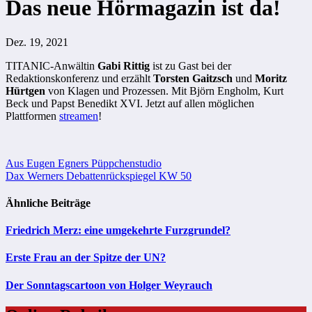
Das neue Hörmagazin ist da!
Dez. 19, 2021
TITANIC-Anwältin
Gabi Rittig
ist zu Gast bei der
Redaktionskonferenz und erzählt
Torsten Gaitzsch
und
Moritz
Hürtgen
von Klagen und Prozessen. Mit Björn Engholm, Kurt
Beck und Papst Benedikt XVI. Jetzt auf allen möglichen
Plattformen
streamen
!
Beitragsnavigation
Aus Eugen Egners Püppchenstudio
Dax Werners Debattenrückspiegel KW 50
Ähnliche Beiträge
Friedrich Merz: eine umgekehrte Furzgrundel?
Erste Frau an der Spitze der UN?
Der Sonntagscartoon von Holger Weyrauch