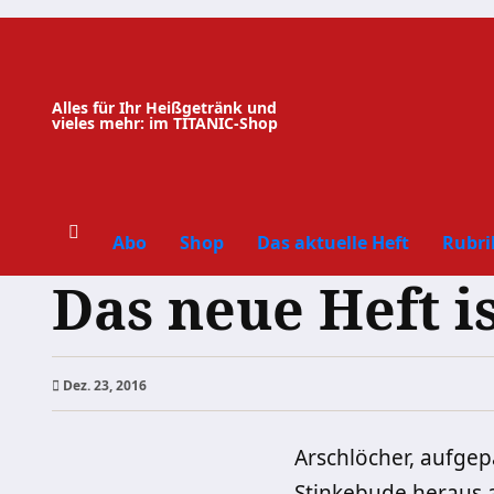
Zum
Inhalt
springen
Alles für Ihr Heißgetränk und
vieles mehr: im TITANIC-Shop
Abo
Shop
Das aktuelle Heft
Rubri
Das neue Heft is
Dez. 23, 2016
Arschlöcher, aufgep
Stinkebude heraus 