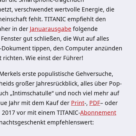
etzt, verschwendet wertvolle Energie, die
einschaft fehlt. TITANIC empfiehlt den
aher in der
Januarausgabe
folgende
enster gut schließen, die Wut auf alles
d-Dokument tippen, den Computer anzünden
 richten. Wie einst der Führer!
Merkels erste populistische Gehversuche,
eids großer Jahresrückblick, alles über Pop-
buch „Intimschatulle“ und noch viel mehr auf
neue Jahr mit dem Kauf der
Print
-,
PDF
– oder
e 2017 vor mit einem TITANIC-
Abonnement
hnachtsgeschenkt empfehlenswert: