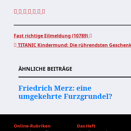
Fast richtige Eilmeldung (10789)
TITANIC Kindermund: Die rührendsten Geschen
Beitragsnavigation
ÄHNLICHE BEITRÄGE
Friedrich Merz: eine
umgekehrte Furzgrundel?
Online-Rubriken
Das Heft