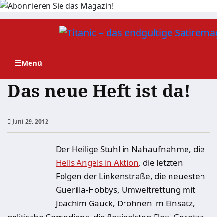
Zum
Inhalt
springen
Das neue Heft ist da!
Juni 29, 2012
Der
Heilige Stuhl in Nahaufnahme, die
Hells Angels in Aktion
, die letzten
Folgen der Linkenstraße, die neuesten
Guerilla-Hobbys, Umweltrettung mit
Joachim Gauck, Drohnen im Einsatz,
politische Comedians, die flexibelsten Flexi-Gesetze,