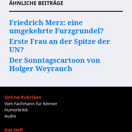
ÄHNLICHE BEITRÄGE
Friedrich Merz: eine
umgekehrte Furzgrundel?
Erste Frau an der Spitze der
UN?
Der Sonntagscartoon von
Holger Weyrauch
Online-Rubriken
Vom Fachmann für Kenner
Humorkritik
Audio
Das Heft