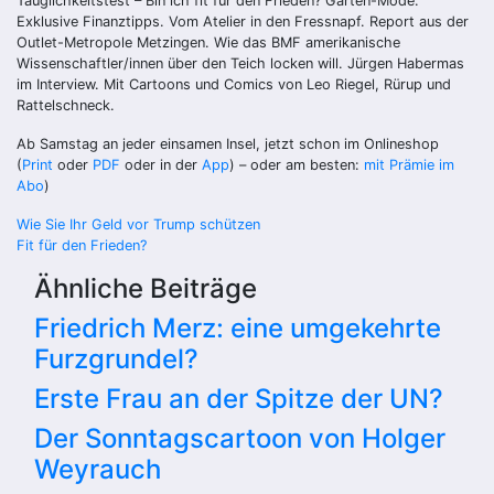
Tauglichkeitstest – Bin ich fit für den Frieden? Garten-Mode.
Exklusive Finanztipps. Vom Atelier in den Fressnapf. Report aus der
Outlet-Metropole Metzingen. Wie das BMF amerikanische
Wissenschaftler/innen über den Teich locken will. Jürgen Habermas
im Interview. Mit Cartoons und Comics von Leo Riegel, Rürup und
Rattelschneck.
Ab Samstag an jeder einsamen Insel, jetzt schon im Onlineshop
(
Print
oder
PDF
oder in der
App
) – oder am besten:
mit Prämie im
Abo
)
Beitragsnavigation
Wie Sie Ihr Geld vor Trump schützen
Fit für den Frieden?
Ähnliche Beiträge
Friedrich Merz: eine umgekehrte
Furzgrundel?
Erste Frau an der Spitze der UN?
Der Sonntagscartoon von Holger
Weyrauch