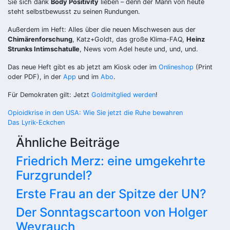
Sie sich dank
Body Positivity
lieben – denn der Mann von heute
steht selbstbewusst zu seinen Rundungen.
Außerdem im Heft: Alles über die neuen Mischwesen aus der
Chimärenforschung
, Katz+Goldt, das große Klima-FAQ,
Heinz
Strunks Intimschatulle
, News vom Adel heute und, und, und.
Das neue Heft gibt es ab jetzt am Kiosk oder im
Onlineshop
(Print
oder PDF), in der
App
und im
Abo
.
Für Demokraten gilt: Jetzt
Goldmitglied werden
!
Beitragsnavigation
Opioidkrise in den USA: Wie Sie jetzt die Ruhe bewahren
Das Lyrik-Eckchen
Ähnliche Beiträge
Friedrich Merz: eine umgekehrte
Furzgrundel?
Erste Frau an der Spitze der UN?
Der Sonntagscartoon von Holger
Weyrauch