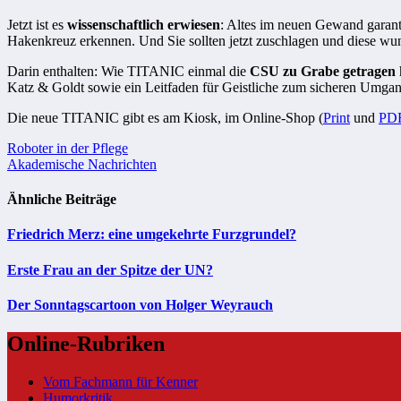
Jetzt ist es
wissenschaftlich erwiesen
: Altes im neuen Gewand garantie
Hakenkreuz erkennen. Und Sie sollten jetzt zuschlagen und diese w
Darin enthalten: Wie TITANIC einmal die
CSU zu Grabe getragen
Katz & Goldt sowie ein Leitfaden für Geistliche zum sicheren Umgang 
Die neue TITANIC gibt es am Kiosk, im Online-Shop (
Print
und
PD
Beitragsnavigation
Roboter in der Pflege
Akademische Nachrichten
Ähnliche Beiträge
Friedrich Merz: eine umgekehrte Furzgrundel?
Erste Frau an der Spitze der UN?
Der Sonntagscartoon von Holger Weyrauch
Online-Rubriken
Vom Fachmann für Kenner
Humorkritik