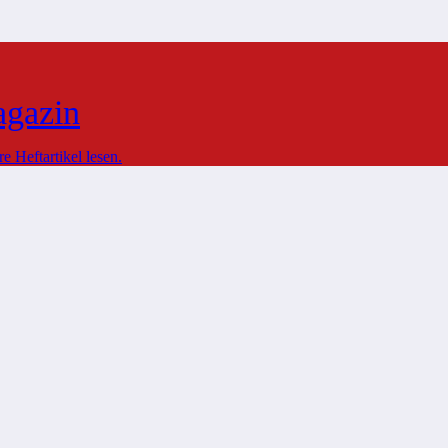
agazin
 Heftartikel lesen.