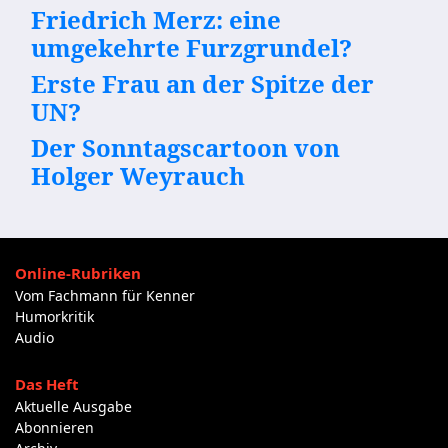
Friedrich Merz: eine
umgekehrte Furzgrundel?
Erste Frau an der Spitze der
UN?
Der Sonntagscartoon von
Holger Weyrauch
Online-Rubriken
Vom Fachmann für Kenner
Humorkritik
Audio
Das Heft
Aktuelle Ausgabe
Abonnieren