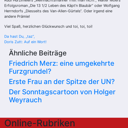
Rudi Hurzlmeiers „Weihnachtsmänner frißt man nicht“, Walter Moers‘
Erfolgsroman
„Die 13 1/2 Leben des Käpt’n Blaubär“ oder Wolfgang
Herrndorfs „Diesseits des Van-Allen-Gürtels“. Oder irgend eine
andere Prämie!
Viel Spaß, herzlichen Glückwunsch und toi, toi, toi!
Beitragsnavigation
Da hast Du, „taz“,
Doris Zutt: Auf ein Wort!
Ähnliche Beiträge
Friedrich Merz: eine umgekehrte
Furzgrundel?
Erste Frau an der Spitze der UN?
Der Sonntagscartoon von Holger
Weyrauch
Online-Rubriken