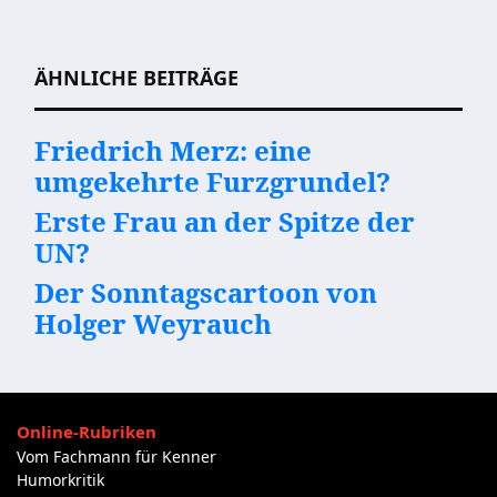
Beitragsnavigation
ÄHNLICHE BEITRÄGE
Friedrich Merz: eine
umgekehrte Furzgrundel?
Erste Frau an der Spitze der
UN?
Der Sonntagscartoon von
Holger Weyrauch
Online-Rubriken
Vom Fachmann für Kenner
Humorkritik