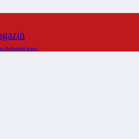
agazin
 Heftartikel lesen.