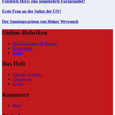
Friedrich Merz: eine umgekehrte Furzgrundel?
Erste Frau an der Spitze der UN?
Der Sonntagscartoon von Holger Weyrauch
Online-Rubriken
Vom Fachmann für Kenner
Humorkritik
Audio
Das Heft
Aktuelle Ausgabe
Abonnieren
Archiv
Kommerz
Shop