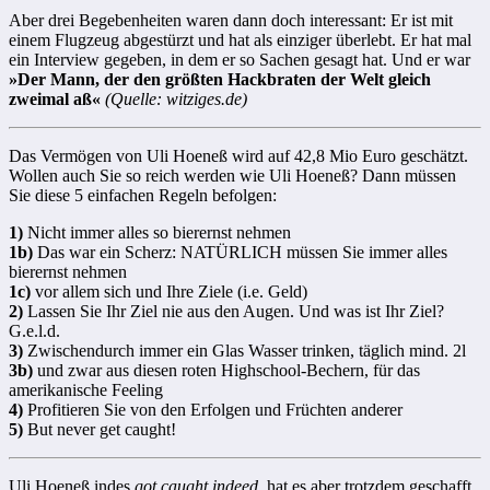
Aber drei Begebenheiten waren dann doch interessant: Er ist mit
einem Flugzeug abgestürzt und hat als einziger überlebt. Er hat mal
ein Interview gegeben, in dem er so Sachen gesagt hat. Und er war
»Der Mann, der den größten Hackbraten der Welt gleich
zweimal aß«
(Quelle: witziges.de)
Das Vermögen von Uli Hoeneß wird auf 42,8 Mio Euro geschätzt.
Wollen auch Sie so reich werden wie Uli Hoeneß? Dann müssen
Sie diese 5 einfachen Regeln befolgen:
1)
Nicht immer alles so bierernst nehmen
1b)
Das war ein Scherz: NATÜRLICH müssen Sie immer alles
bierernst nehmen
1c)
vor allem sich und Ihre Ziele (i.e. Geld)
2)
Lassen Sie Ihr Ziel nie aus den Augen. Und was ist Ihr Ziel?
G.e.l.d.
3)
Zwischendurch immer ein Glas Wasser trinken, täglich mind. 2l
3b)
und zwar aus diesen roten Highschool-Bechern, für das
amerikanische Feeling
4)
Profitieren Sie von den Erfolgen und Früchten anderer
5)
But never get caught!
Uli Hoeneß indes
got caught indeed
, hat es aber trotzdem geschafft