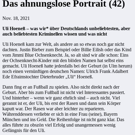
Das ahnungslose Portrait (42)
Nov. 18, 2021
Uli Hoeneß – was wir* über Deutschlands unbeliebtesten, aber
auch beliebtesten Kriminellen wissen und was nicht
Uli Hoeneß kam zur Welt, als andere an so etwas noch gar nicht
dachten. Justin Bieber zum Beispiel oder Billie Eilish oder das Kind
vom Jimmi Blue Ochsenknecht. Ja, so alt sind wir alle schon: Eins
der Ochsenknecht-Kinder mit den blöden Namen hat selbst eins
gemacht. Uli Hoeneß hatte jedenfalls bei der Geburt (in Ulm herum)
noch einen vernünftigen deutschen Namen: Ulrich Frank Adalbert
Ede Efraimstochter Dieterbruder „Uli“ Hoeneß.
Dann fing er an Fußball zu spielen. Also nicht direkt nach der
Geburt. Aber bis zum Fußball ist nicht viel Interessantes passiert.
Und hinterher – wenn wir ganz ehrlich sind – auch nicht. Viel
gerannt ist er, der Uli, bis erst der Rasen und dann sein Körper
kaputt war. Der Rasen war aber leichter zu reparieren.
Währenddessen verliebte er sich in eine Frau (seine), Bayern
München und ins Geld. Die Reihenfolge ist nicht ganz klar. Das
alles führte zu obszön viel Erfolg und unangemessen wenig
Gefängnis für den Uli.