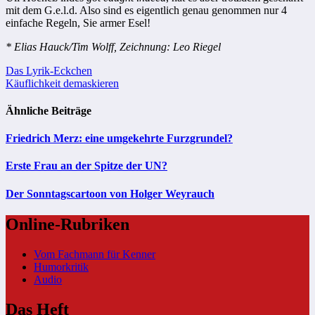
mit dem G.e.l.d. Also sind es eigentlich genau genommen nur 4
einfache Regeln, Sie armer Esel!
* Elias Hauck/Tim Wolff, Zeichnung: Leo Riegel
Beitragsnavigation
Das Lyrik-Eckchen
Käuflichkeit demaskieren
Ähnliche Beiträge
Friedrich Merz: eine umgekehrte Furzgrundel?
Erste Frau an der Spitze der UN?
Der Sonntagscartoon von Holger Weyrauch
Online-Rubriken
Vom Fachmann für Kenner
Humorkritik
Audio
Das Heft