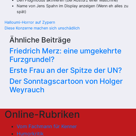
Den Flugmodus aktivieren (bei Absturz einer Maschine)
Name von Jens Spahn im Display anzeigen (Wenn eh alles zu
spät)
Beitragsnavigation
Halloumi-Horror auf Zypern
Diese Konzerne machen sich unschädlich
Ähnliche Beiträge
Friedrich Merz: eine umgekehrte
Furzgrundel?
Erste Frau an der Spitze der UN?
Der Sonntagscartoon von Holger
Weyrauch
Online-Rubriken
Vom Fachmann für Kenner
Humorkritik