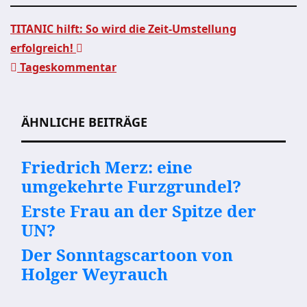
TITANIC hilft: So wird die Zeit-Umstellung
erfolgreich!
Beitragsnavigation
Tageskommentar
ÄHNLICHE BEITRÄGE
Friedrich Merz: eine
umgekehrte Furzgrundel?
Erste Frau an der Spitze der
UN?
Der Sonntagscartoon von
Holger Weyrauch