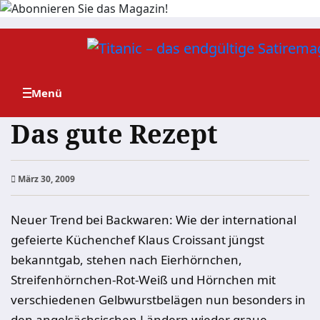
Zum
Inhalt
springen
Das gute Rezept
März 30, 2009
Neuer Trend bei Backwaren: Wie der international
gefeierte Küchenchef Klaus Croissant jüngst
bekanntgab, stehen nach Eierhörnchen,
Streifenhörnchen-Rot-Weiß und Hörnchen mit
verschiedenen Gelbwurstbelägen nun besonders in
den angelsächsischen Ländern wieder graue