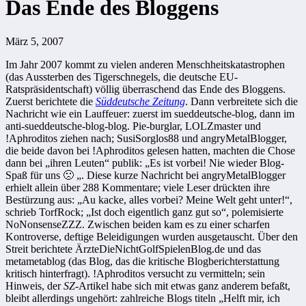
Das Ende des Bloggens
März 5, 2007
Im Jahr 2007 kommt zu vielen anderen Menschheitskatastrophen
(das Aussterben des Tigerschnegels, die deutsche EU-
Ratspräsidentschaft) völlig überraschend das Ende des Bloggens.
Zuerst berichtete die
Süddeutsche Zeitung
. Dann verbreitete sich die
Nachricht wie ein Lauffeuer: zuerst im sueddeutsche-blog, dann im
anti-sueddeutsche-blog-blog. Pie-burglar, LOLZmaster und
!Aphroditos ziehen nach; SusiSorglos88 und angryMetalBlogger,
die beide davon bei !Aphroditos gelesen hatten, machten die Chose
dann bei „ihren Leuten“ publik: „Es ist vorbei! Nie wieder Blog-
Spaß für uns 🙁 „. Diese kurze Nachricht bei angryMetalBlogger
erhielt allein über 288 Kommentare; viele Leser drückten ihre
Bestürzung aus: „Au kacke, alles vorbei? Meine Welt geht unter!“,
schrieb TorfRock; „Ist doch eigentlich ganz gut so“, polemisierte
NoNonsenseZZZ. Zwischen beiden kam es zu einer scharfen
Kontroverse, deftige Beleidigungen wurden ausgetauscht. Über den
Streit berichtete ÄrzteDieNichtGolfSpielenBlog.de und das
metametablog (das Blog, das die kritische Blogberichterstattung
kritisch hinterfragt). !Aphroditos versucht zu vermitteln; sein
Hinweis, der
SZ
-Artikel habe sich mit etwas ganz anderem befaßt,
bleibt allerdings ungehört: zahlreiche Blogs titeln „Helft mir, ich