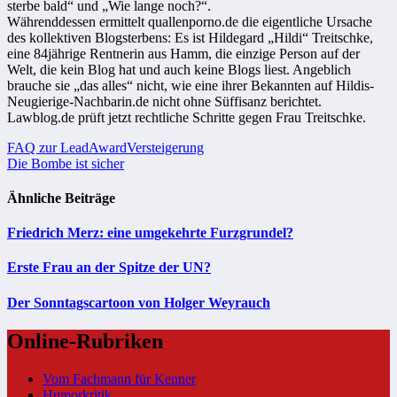
sterbe bald“ und „Wie lange noch?“.
Währenddessen ermittelt quallenporno.de die eigentliche Ursache
des kollektiven Blogsterbens: Es ist Hildegard „Hildi“ Treitschke,
eine 84jährige Rentnerin aus Hamm, die einzige Person auf der
Welt, die kein Blog hat und auch keine Blogs liest. Angeblich
brauche sie „das alles“ nicht, wie eine ihrer Bekannten auf Hildis-
Neugierige-Nachbarin.de nicht ohne Süffisanz berichtet.
Lawblog.de prüft jetzt rechtliche Schritte gegen Frau Treitschke.
Beitragsnavigation
FAQ zur LeadAwardVersteigerung
Die Bombe ist sicher
Ähnliche Beiträge
Friedrich Merz: eine umgekehrte Furzgrundel?
Erste Frau an der Spitze der UN?
Der Sonntagscartoon von Holger Weyrauch
Online-Rubriken
Vom Fachmann für Kenner
Humorkritik