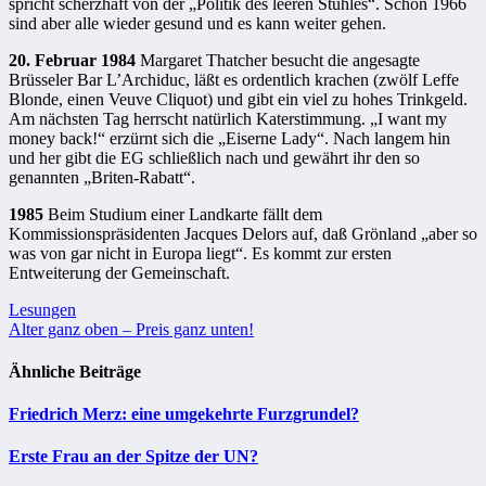
spricht scherzhaft von der „Politik des leeren Stuhles“. Schon 1966
sind aber alle wieder gesund und es kann weiter gehen.
20. Februar 1984
Margaret Thatcher besucht die angesagte
Brüsseler Bar L’Archiduc, läßt es ordentlich krachen (zwölf Leffe
Blonde, einen Veuve Cliquot) und gibt ein viel zu hohes Trinkgeld.
Am nächsten Tag herrscht natürlich Katerstimmung. „I want my
money back!“ erzürnt sich die „Eiserne Lady“. Nach langem hin
und her gibt die EG schließlich nach und gewährt ihr den so
genannten „Briten-Rabatt“.
1985
Beim Studium einer Landkarte fällt dem
Kommissionspräsidenten Jacques Delors auf, daß Grönland „aber so
was von gar nicht in Europa liegt“. Es kommt zur ersten
Entweiterung der Gemeinschaft.
Beitragsnavigation
Lesungen
Alter ganz oben – Preis ganz unten!
Ähnliche Beiträge
Friedrich Merz: eine umgekehrte Furzgrundel?
Erste Frau an der Spitze der UN?