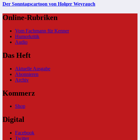
Der Sonntagscartoon von Holger Weyrauch
Online-Rubriken
Vom Fachmann für Kenner
Humorkritik
Audio
Das Heft
Aktuelle Ausgabe
Abonnieren
Archiv
Kommerz
Shop
Digital
Facebook
Twitter