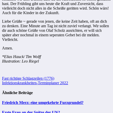
hast. Der Frühling gibt uns heute die Kraft und Zuversicht, dass
vielleicht doch nicht alles in die Scheiße geritten wird. Schön wärs!
Auch für die Kinder in der Zukunft.
Liebe Grüße ~ gerade von jenen, die keine Zeit haben, oft an dich
zu denken. Eine Minute am Tag ist nicht zuviel verlangt. Wir sollen
dir auch schöne Grüße von Olaf Scholz ausrichten, er will sich
später aber nochmal in einem seperaten Gebet bei dir melden.
Vielleicht.
Amen.
*Elias Hauck/ Tim Wolff
Illustration: Leo Riegel
Beitragsnavigation
Fast richtige Schlagzeilen (1776)
Infektionskrankheiten-Ter­min­pla­ner 2022
Ähnliche Beiträge
Friedrich Merz: eine umgekehrte Furzgrundel?
Erste Frau an der Spitze der UN?