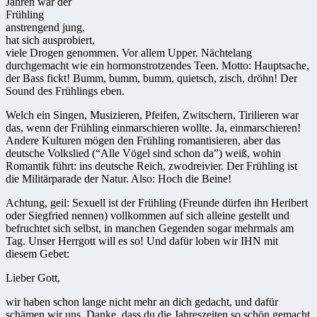
Jahren war der
Frühling
anstrengend jung,
hat sich ausprobiert,
viele Drogen genommen. Vor allem Upper. Nächtelang
durchgemacht wie ein hormonstrotzendes Teen. Motto: Hauptsache,
der Bass fickt! Bumm, bumm, bumm, quietsch, zisch, dröhn! Der
Sound des Frühlings eben.
Welch ein Singen, Musizieren, Pfeifen, Zwitschern, Tirilieren war
das, wenn der Frühling einmarschieren wollte. Ja, einmarschieren!
Andere Kulturen mögen den Frühling romantisieren, aber das
deutsche Volkslied (“Alle Vögel sind schon da”) weiß, wohin
Romantik führt: ins deutsche Reich, zwodreivier. Der Frühling ist
die Militärparade der Natur. Also: Hoch die Beine!
Achtung, geil: Sexuell ist der Frühling (Freunde dürfen ihn Heribert
oder Siegfried nennen) vollkommen auf sich alleine gestellt und
befruchtet sich selbst, in manchen Gegenden sogar mehrmals am
Tag. Unser Herrgott will es so! Und dafür loben wir IHN mit
diesem Gebet:
Lieber Gott,
wir haben schon lange nicht mehr an dich gedacht, und dafür
schämen wir uns. Danke, dass du die Jahreszeiten so schön gemacht