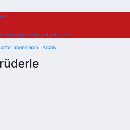
hop
ne verfügbare Heftartikel lesen.
letter abonnieren
Archiv
rüderle