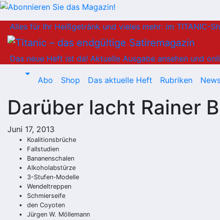
Zum
Alles für Ihr Heißgetränk und vieles mehr: im TITANIC-S
Inhalt
springen
Das neue Heft ist da!
Aktuelle Ausgabe ansehen und onli
Abo
Shop
Das aktuelle Heft
Rubriken
News
Darüber lacht Rainer B
Juni 17, 2013
Koalitionsbrüche
Fallstudien
Bananenschalen
Alkoholabstürze
3-Stufen-Modelle
Wendeltreppen
Schmierseife
den Coyoten
Jürgen W. Möllemann