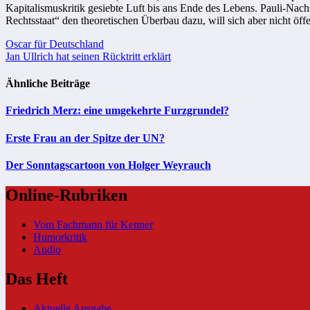
Kapitalismuskritik gesiebte Luft bis ans Ende des Lebens. Pauli-Na
Rechtsstaat“ den theoretischen Überbau dazu, will sich aber nicht öffe
Beitragsnavigation
Oscar für Deutschland
Jan Ullrich hat seinen Rücktritt erklärt
Ähnliche Beiträge
Friedrich Merz: eine umgekehrte Furzgrundel?
Erste Frau an der Spitze der UN?
Der Sonntagscartoon von Holger Weyrauch
Online-Rubriken
Vom Fachmann für Kenner
Humorkritik
Audio
Das Heft
Aktuelle Ausgabe