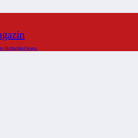
agazin
 Heftartikel lesen.