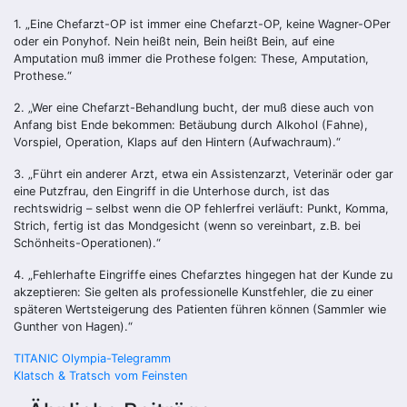
1. „Eine Chefarzt-OP ist immer eine Chefarzt-OP, keine Wagner-OPer
oder ein Ponyhof. Nein heißt nein, Bein heißt Bein, auf eine
Amputation muß immer die Prothese folgen: These, Amputation,
Prothese.“
2. „Wer eine Chefarzt-Behandlung bucht, der muß diese auch von
Anfang bist Ende bekommen: Betäubung durch Alkohol (Fahne),
Vorspiel, Operation, Klaps auf den Hintern (Aufwachraum).“
3. „Führt ein anderer Arzt, etwa ein Assistenzarzt, Veterinär oder gar
eine Putzfrau, den Eingriff
in die Unterhose
durch, ist das
rechtswidrig – selbst wenn die OP fehlerfrei verläuft: Punkt, Komma,
Strich, fertig ist das Mondgesicht (wenn so vereinbart, z.B. bei
Schönheits-Operationen).“
4. „Fehlerhafte Eingriffe eines Chefarztes hingegen hat der Kunde zu
akzeptieren: Sie gelten als professionelle Kunstfehler, die zu einer
späteren Wertsteigerung des Patienten führen können (Sammler wie
Gunther von Hagen).“
Beitragsnavigation
TITANIC Olympia-Telegramm
Klatsch & Tratsch vom Feinsten