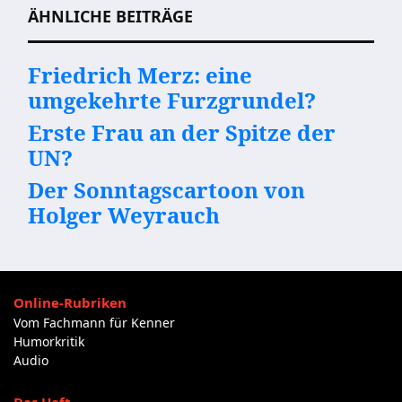
ÄHNLICHE BEITRÄGE
Friedrich Merz: eine
umgekehrte Furzgrundel?
Erste Frau an der Spitze der
UN?
Der Sonntagscartoon von
Holger Weyrauch
Online-Rubriken
Vom Fachmann für Kenner
Humorkritik
Audio