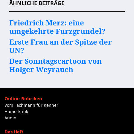
ÄHNLICHE BEITRÄGE
Friedrich Merz: eine
umgekehrte Furzgrundel?
Erste Frau an der Spitze der
UN?
Der Sonntagscartoon von
Holger Weyrauch
Online-Rubriken
Vom Fachmann für Kenner
Humorkritik
Audio
Das Heft