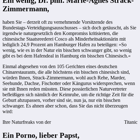
Ein wenig, Dr. phil. Marie-Agnes Strack-
Zimmermann,
haben Sie – derzeit oft zu vernehmende Vorsitzende des
Bundestags-Verteidigungsausschusses – sich doch getäuscht, als Sie
irgendwie naturgesetzlich den Kompromiss kritisierten, die
chinesische Staatsreederei Cosco als Minderheitsaktionärin mit
lediglich 24,9 Prozent am Hamburger Hafen zu beteiligen: »So
wenig, wie es in der Natur ein bisschen schwanger gibt, so wenig
gibt es bei dem Hafendeal in Hamburg ein bisschen Chinesisch.«
Einmal abgesehen von den 105 Gerichten eines deutschen
Chinarestaurants, die alle höchstens ein bisschen chinesisch sind,
würden Ihnen, Strack-Zimmermann, wohl auch Rehe, Marder,
Seehunde, Dachse, Fischotter oder Kängurus widersprechen, wenn
sie mit Ihnen reden müssten. Diese possierlichen Naturvertreter
befleißigen sich nämlich der Keimruhe, um die richtige Zeit für die
Geburt abzupassen, vorher sind sie, nun ja, nur ein bisschen
schwanger. Es ahnen aber schon, dass Sie das nicht überzeugen
wird:
Ihre Naturfreaks von der
Titanic
Ein Porno, lieber Papst,