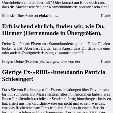
Unreinheiten einfach übermalt? Oder kommt am Ende doch raus,
dass die Machenschaften der Kosmetikindustrie porentief rein sind?
Malt sich Ihre Antwort einfach aus:
Titanic
Erfrischend ehrlich, finden wir, wie Du,
Hirmer (Herrenmode in Übergrößen),
Deine Käufer mit Flyern zu »Stammkundentagen« in Deine Filialen
locken willst! Aber hast Du gar keine Angst, dass Dir dabei die eine
oder andere Zweigniederlassung zusammenkracht?
Fragen Deine (Pointen-)Schwergewichte von der
Titanic
Gierige Ex-»RBB«-Intendantin Patricia
Schlesinger!
Dass Sie von Rechnungen für Essenseinladungen über Privatreisen
bis hin zum Audi mit Massagesitzen alles mitgenommen haben, was
Ihnen Ihr öffentlich-rechtlicher Sender eilfertig hinterhergeschmissen
hat, ärgert uns merkwürdigerweise gar nicht mal so sehr wie das,
was das Rechercheteam Ihres früheren Senders in einem Bericht
festhielt, nachdem es Ihre Champagner-Ausgaben von 2300 Euro