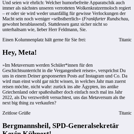
Und seien wir ehrlich: Welcher humorbefreite Apparatschik auch
immer als nächstes unseren verrotteten Wolkenkratzermoloch regiert
– er oder sie wird weder unanfällig für gewisse Verlockungen der
Macht sein noch weniger »selbstherrlich« (
Frankfurter Rundschau
,
gewohnt herablassend). Stattdessen ganz sicher nicht so
unterhaltsam wie, lieber Herr Feldmann, Sie.
Einen Kolumnenplatz hält gerne für Sie frei:
Titanic
Hey, Meta!
»Im Metaversum werden Schüler*innen für den
Geschichtsunterricht in die Vergangenheit reisen«, versprichst Du
uns in einem Deiner gesponserten Posts auf Instagram und Co. Da
wird man einst wohl gar nicht wissen, in welches Jahr man zuerst
reisen möchte, nicht wahr: zurück ins alte Ägypten, ins antike
Griechenland oder spaßeshalber doch einfach noch mal ins Jahr
2022, als Du verzweifelt versuchtest, uns das Metaversum als the
next big thing zu verkaufen?
Zeitlose Grüße
Titanic
Bergmannsheil, SPD-Generalsekretär
Kevin Kühnert!