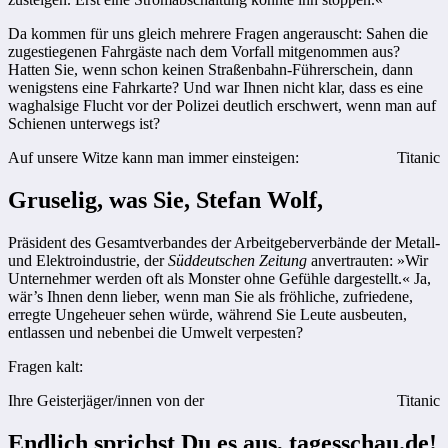
Da kommen für uns gleich mehrere Fragen angerauscht: Sahen die
zugestiegenen Fahrgäste nach dem Vorfall mitgenommen aus?
Hatten Sie, wenn schon keinen Straßenbahn-Führerschein, dann
wenigstens eine Fahrkarte? Und war Ihnen nicht klar, dass es eine
waghalsige Flucht vor der Polizei deutlich erschwert, wenn man auf
Schienen unterwegs ist?
Auf unsere Witze kann man immer einsteigen:
Titanic
Gruselig, was Sie, Stefan Wolf,
Präsident des Gesamtverbandes der Arbeitgeberverbände der Metall-
und Elektroindustrie, der
Süddeutschen Zeitung
anvertrauten: »Wir
Unternehmer werden oft als Monster ohne Gefühle dargestellt.« Ja,
wär’s Ihnen denn lieber, wenn man Sie als fröhliche, zufriedene,
erregte Ungeheuer sehen würde, während Sie Leute ausbeuten,
entlassen und nebenbei die Umwelt verpesten?
Fragen kalt:
Ihre Geisterjäger/innen von der
Titanic
Endlich sprichst Du es aus, tagesschau.de!