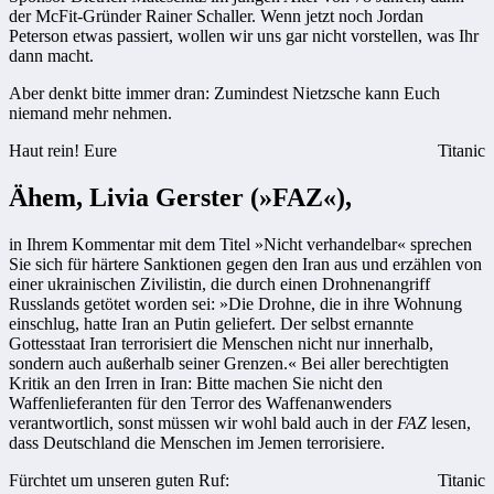
der McFit-Gründer Rainer Schaller. Wenn jetzt noch Jordan
Peterson etwas passiert, wollen wir uns gar nicht vorstellen, was Ihr
dann macht.
Aber denkt bitte immer dran: Zumindest Nietzsche kann Euch
niemand mehr nehmen.
Haut rein! Eure
Titanic
Ähem, Livia Gerster (»FAZ«),
in Ihrem Kommentar mit dem Titel »Nicht verhandelbar« sprechen
Sie sich für härtere Sanktionen gegen den Iran aus und erzählen von
einer ukrainischen Zivilistin, die durch einen Drohnenangriff
Russlands getötet worden sei: »Die Drohne, die in ihre Wohnung
einschlug, hatte Iran an Putin geliefert. Der selbst ernannte
Gottesstaat Iran terrorisiert die Menschen nicht nur innerhalb,
sondern auch außerhalb seiner Grenzen.« Bei aller berechtigten
Kritik an den Irren in Iran: Bitte machen Sie nicht den
Waffenlieferanten für den Terror des Waffenanwenders
verantwortlich, sonst müssen wir wohl bald auch in der
FAZ
lesen,
dass Deutschland die Menschen im Jemen terrorisiere.
Fürchtet um unseren guten Ruf:
Titanic