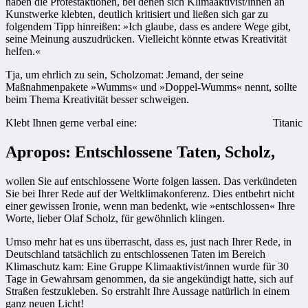
haben die Protestaktionen, bei denen sich Klimaaktivist/innen an
Kunstwerke klebten, deutlich kritisiert und ließen sich gar zu
folgendem Tipp hinreißen: »Ich glaube, dass es andere Wege gibt,
seine Meinung auszudrücken. Vielleicht könnte etwas Kreativität
helfen.«
Tja, um ehrlich zu sein, Scholzomat: Jemand, der seine
Maßnahmenpakete »Wumms« und »Doppel-Wumms« nennt, sollte
beim Thema Kreativität besser schweigen.
Klebt Ihnen gerne verbal eine:
Titanic
Apropos: Entschlossene Taten, Scholz,
wollen Sie auf entschlossene Worte folgen lassen. Das verkündeten
Sie bei Ihrer Rede auf der Weltklimakonferenz. Dies entbehrt nicht
einer gewissen Ironie, wenn man bedenkt, wie »entschlossen« Ihre
Worte, lieber Olaf Scholz, für gewöhnlich klingen.
Umso mehr hat es uns überrascht, dass es, just nach Ihrer Rede, in
Deutschland tatsächlich zu entschlossenen Taten im Bereich
Klimaschutz kam: Eine Gruppe Klimaaktivist/innen wurde für 30
Tage in Gewahrsam genommen, da sie angekündigt hatte, sich auf
Straßen festzukleben. So erstrahlt Ihre Aussage natürlich in einem
ganz neuen Licht!