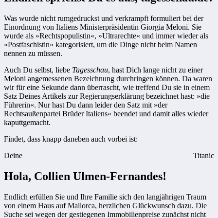
Was wurde nicht rumgedruckst und verkrampft formuliert bei der
Einordnung von Italiens Ministerpräsidentin Giorgia Meloni. Sie
wurde als »Rechtspopulistin«, »Ultrarechte« und immer wieder als
»Postfaschistin« kategorisiert, um die Dinge nicht beim Namen
nennen zu müssen.
Auch Du selbst, liebe
Tagesschau
, hast Dich lange nicht zu einer
Meloni angemessenen Bezeichnung durchringen können. Da waren
wir für eine Sekunde dann überrascht, wie treffend Du sie in einem
Satz Deines Artikels zur Regierungserklärung bezeichnet hast: »die
Führerin«. Nur hast Du dann leider den Satz mit »der
Rechtsaußenpartei Brüder Italiens« beendet und damit alles wieder
kaputtgemacht.
Findet, dass knapp daneben auch vorbei ist:
Deine
Titanic
Hola, Collien Ulmen-Fernandes!
Endlich erfüllen Sie und Ihre Familie sich den langjährigen Traum
von einem Haus auf Mallorca, herzlichen Glückwunsch dazu. Die
Suche sei wegen der gestiegenen Immobilienpreise zunächst nicht