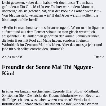
leicht gewesen, »aber dann haben wir doch unser Traumhaus
gefunden.« Ein Glück! »Unsere Tochter war in dem Moment
überzeugt, als sie gesehen hat, dass der Pool die Farben wechselt.«
Von blau zu gelb, vermuten wir? Haha! Aber warum wollten Sie
überhaupt auf die Insel?
»Berlin ist manchmal schon sehr anstrengend. Wenn man in Spanien
aufsteht und aus dem Fenster schaut, ist man gleich wesentlich
entspannter.« Ja, außer man gehört zu den armen Schlucker/innen,
die kein Haus mit Pool auf Malle haben, sondern in einem
Wohnblock im Zentrum Madrids leben. Aber das muss ja jeder und
jede für sich selbst entscheiden, stimmt’s?
Adios mit os!
Titanic
Freundin der Sonne Mai Thi Nguyen-
Kim!
In einer vor kurzem erschienenen Episode Ihrer Show »Maithink
X« stellten Sie »Die Tricks der Kosmetikindustrie« vor. Bevor wir
die Folge schauen, was haben wir zu erwarten? Verdeckt die
Industrie ihre Schandtaten? Übertüncht sie ihre Sünden? Werden