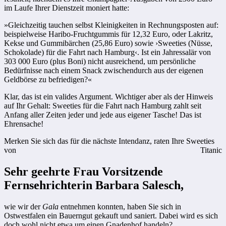
im Laufe Ihrer Dienstzeit moniert hatte:
»Gleichzeitig tauchen selbst Kleinigkeiten in Rechnungsposten auf:
beispielweise Haribo-Fruchtgummis für 12,32 Euro, oder Lakritz,
Kekse und Gummibärchen (25,86 Euro) sowie ›Sweeties (Nüsse,
Schokolade) für die Fahrt nach Hamburg‹. Ist ein Jahressalär von
303 000 Euro (plus Boni) nicht ausreichend, um persönliche
Bedürfnisse nach einem Snack zwischendurch aus der eigenen
Geldbörse zu befriedigen?«
Klar, das ist ein valides Argument. Wichtiger aber als der Hinweis
auf Ihr Gehalt: Sweeties für die Fahrt nach Hamburg zahlt seit
Anfang aller Zeiten jeder und jede aus eigener Tasche! Das ist
Ehrensache!
Merken Sie sich das für die nächste Intendanz, raten Ihre Sweeties
von
Titanic
Sehr geehrte Frau Vorsitzende
Fernsehrichterin Barbara Salesch,
wie wir der
Gala
entnehmen konnten, haben Sie sich in
Ostwestfalen ein Bauerngut gekauft und saniert. Dabei wird es sich
doch wohl nicht etwa um einen Gnadenhof handeln?