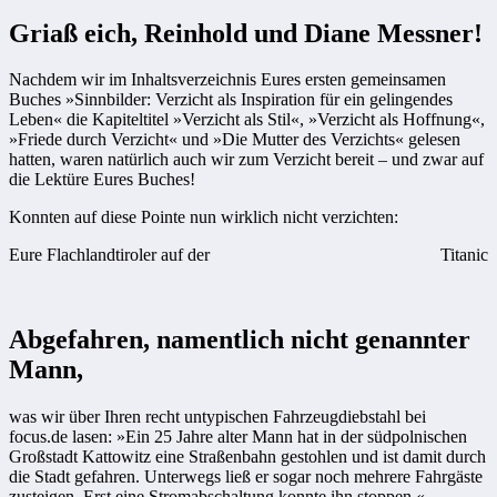
Griaß eich, Reinhold und Diane Messner!
Nachdem wir im Inhaltsverzeichnis Eures ersten gemeinsamen
Buches »Sinnbilder: Verzicht als Inspiration für ein gelingendes
Leben« die Kapiteltitel »Verzicht als Stil«, »Verzicht als Hoffnung«,
»Friede durch Verzicht« und »Die Mutter des Verzichts« gelesen
hatten, waren natürlich auch wir zum Verzicht bereit – und zwar auf
die Lektüre Eures Buches!
Konnten auf diese Pointe nun wirklich nicht verzichten:
Eure Flachlandtiroler auf der
Titanic
Abgefahren, namentlich nicht genannter
Mann,
was wir über Ihren recht untypischen Fahrzeugdiebstahl bei
focus.de lasen: »Ein 25 Jahre alter Mann hat in der südpolnischen
Großstadt Kattowitz eine Straßenbahn gestohlen und ist damit durch
die Stadt gefahren. Unterwegs ließ er sogar noch mehrere Fahrgäste
zusteigen. Erst eine Stromabschaltung konnte ihn stoppen.«