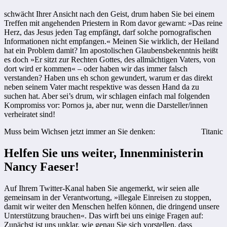
schwächt Ihrer Ansicht nach den Geist, drum haben Sie bei einem
Treffen mit angehenden Priestern in Rom davor gewarnt: »Das reine
Herz, das Jesus jeden Tag empfängt, darf solche pornografischen
Informationen nicht empfangen.« Meinen Sie wirklich, der Heiland
hat ein Problem damit? Im apostolischen Glaubensbekenntnis heißt
es doch »Er sitzt zur Rechten Gottes, des allmächtigen Vaters, von
dort wird er kommen« – oder haben wir das immer falsch
verstanden? Haben uns eh schon gewundert, warum er das direkt
neben seinem Vater macht respektive was dessen Hand da zu
suchen hat. Aber sei’s drum, wir schlagen einfach mal folgenden
Kompromiss vor: Pornos ja, aber nur, wenn die Darsteller/innen
verheiratet sind!
Muss beim Wichsen jetzt immer an Sie denken:
Titanic
Helfen Sie uns weiter, Innenministerin
Nancy Faeser!
Auf Ihrem Twitter-Kanal haben Sie angemerkt, wir seien alle
gemeinsam in der Verantwortung, »illegale Einreisen zu stoppen,
damit wir weiter den Menschen helfen können, die dringend unsere
Unterstützung brauchen«. Das wirft bei uns einige Fragen auf:
Zunächst ist uns unklar, wie genau Sie sich vorstellen, dass