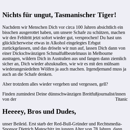
Nichts für ungut, Tasmanischer Tiger!
Nachdem wir Menschen Dich vor circa 100 Jahren absichtlich ein
bisschen ausgerottet haben, um unsere Schafe zu schützen, machen
wir den Fehltritt jetzt sofort wieder gut, versprochen! Du hast uns
glücklicherweise etwas in Alkohol eingelegtes Erbgut
zurückgelassen, und das dröseln wir nun auf, lassen Dich dann von
einer Dickschwänzigen Schmalfußbeutelmaus in Melbourne
austragen, wildern Dich in Australien aus und fangen dann ziemlich
sicher an, Dich wieder abzuknallen, wie wir es mit den mühsam
wiederangesiedelten Wölfen ja auch machen. Irgendjemand muss ja
auch an die Schafe denken.
Aber trotzdem alles wieder vergeben und vergessen, gell?
Finden zumindest Deine dünnschwänzigen Breitfußjournalist/innen
von der
Titanic
Heeeey, Bros und Dudes,
unser Beileid. Erst starb der Red-Bull-Gründer und Rechtsmedia-
Sponsor Dietrich Mateschitz im jungen Alter von 78 Jahren, dann