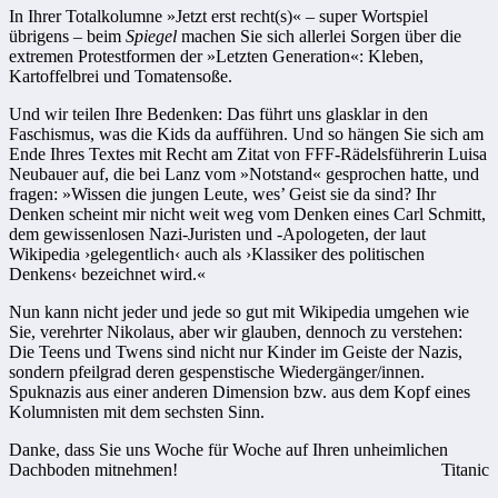
In Ihrer Totalkolumne »Jetzt erst recht(s)« – super Wortspiel
übrigens – beim
Spiegel
machen Sie sich allerlei Sorgen über die
extremen Protestformen der »Letzten Generation«: Kleben,
Kartoffelbrei und Tomatensoße.
Und wir teilen Ihre Bedenken: Das führt uns glasklar in den
Faschismus, was die Kids da aufführen. Und so hängen Sie sich am
Ende Ihres Textes mit Recht am Zitat von FFF-Rädelsführerin Luisa
Neubauer auf, die bei Lanz vom »Notstand« gesprochen hatte, und
fragen: »Wissen die jungen Leute, wes’ Geist sie da sind? Ihr
Denken scheint mir nicht weit weg vom Denken eines Carl Schmitt,
dem gewissenlosen Nazi-Juristen und -Apologeten, der laut
Wikipedia ›gelegentlich‹ auch als ›Klassiker des politischen
Denkens‹ bezeichnet wird.«
Nun kann nicht jeder und jede so gut mit Wikipedia umgehen wie
Sie, verehrter Nikolaus, aber wir glauben, dennoch zu verstehen:
Die Teens und Twens sind nicht nur Kinder im Geiste der Nazis,
sondern pfeilgrad deren gespenstische Wiedergänger/innen.
Spuknazis aus einer anderen Dimension bzw. aus dem Kopf eines
Kolumnisten mit dem sechsten Sinn.
Danke, dass Sie uns Woche für Woche auf Ihren unheimlichen
Dachboden mitnehmen!
Titanic