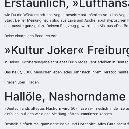
Erstaunlich, »Lufthan
wie Du die Wüstenstadt Las Vegas beschreibst, nämlich so: »Las Vega
Stadt Deiner Meinung nach also aus Lava und Asche, apokalyptischen Na
und passte ganz gut zu Deinem Flugzeug gewordenen Mix aus »Das Boot«
Deine einarmigen Banditen von
»Kultur Joker« Freibur
In Deiner Oktoberausgabe schriebst Du: »Jedes Jahr erleiden in Deuts
Das heißt, 5000 Menschen leben jedes Jahr nach ihrem Herztod munter 
Fragen über Fragen:
Hallöle, Nashorndame 
»Deutschlands ältestes Nashorn wird 50«, lasen wir neulich in der Zeitu
einfallen, auf den wir diese Meldung hätten ummünzen können.
Deshalb einfach mal ganz ohne Ironie und Hornhohn: Alles Gute nachträ