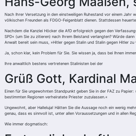
Hans-Georg Maaßen, 
Nach Ihrer Versetzung in den einstweiligen Ruhestand vor einem Jahr 
völkischen Freunden als FDGO-Feigenblatt dienen. Stattdessen heuerten
Nachdem die Kanzlei Höcker die AfD erfolgreich gegen den Verfassungss
SPD« (um Sie zu zitieren) nach Ihrem Beistand verlangten? Würde dann 
Anwalt bereit sein muss, »Hitler gegen Stalin und Stalin gegen Hitler zu
Ja, schon klar, kein Problem für Sie. Sie wissen ja, dass bei Ihnen immer 
Ihre anwaltlich bestens vertretenen Stalinisten bei der
Grüß Gott, Kardinal Ma
Einen für Sie ungewohnten Standpunkt geben Sie in der FAZ zu Papier:
bestimmten Regionen verheiratete Priester zuzulassen.«
Ungewohnt, aber Halleluja! Hätten Sie die Aussage noch ein wenig mehr
genau, dass es sinnvoll ist, unter allen Voraussetzungen und in allen R
Wie immer dogmatisch: