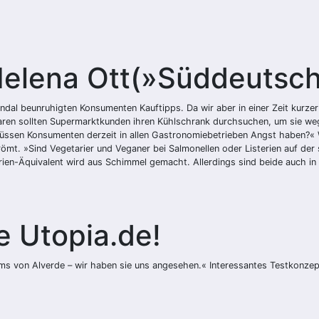
Helena Ott(»Süddeutsch
andal beunruhigten Konsumenten Kauftipps. Da wir aber in einer Zeit kurz
en sollten Supermarktkunden ihren Kühlschrank durchsuchen, um sie weg
üssen Konsumenten derzeit in allen Gastronomiebetrieben Angst haben?« 
trömt. »Sind Vegetarier und Veganer bei Salmonellen oder Listerien auf der
en-Äquivalent wird aus Schimmel gemacht. Allerdings sind beide auch in i
e Utopia.de!
s von Alverde – wir haben sie uns angesehen.« Interessantes Testkonzept, 