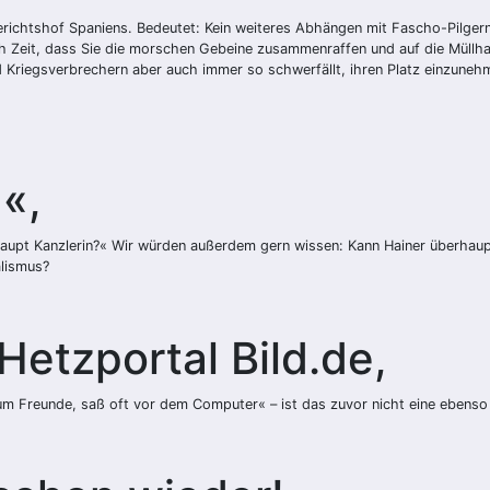
Gerichtshof Spaniens. Bedeutet: Kein weiteres Abhängen mit Fascho-Pilger
 Zeit, dass Sie die morschen Gebeine zusammenraffen und auf die Müllhal
 Kriegsverbrechern aber auch immer so schwerfällt, ihren Platz einzuneh
d«,
aupt Kanzlerin?« Wir würden außerdem gern wissen: Kann Hainer überhau
alismus?
etzportal Bild.de,
 kaum Freunde, saß oft vor dem Computer« – ist das zuvor nicht eine ebens