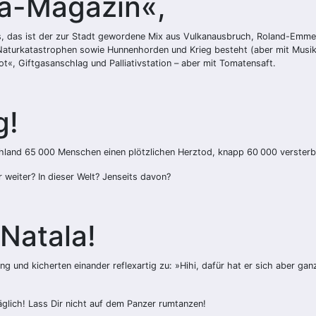
sa-Magazin«,
s, das ist der zur Stadt gewordene Mix aus Vulkanausbruch, Roland-Emmer
turkatastrophen sowie Hunnenhorden und Krieg besteht (aber mit Musik), l
, Giftgasanschlag und Palliativstation – aber mit Tomatensaft.
g!
chland 65 000 Menschen einen plötzlichen Herztod, knapp 60 000 versterb
weiter? In dieser Welt? Jenseits davon?
Natala!
ng und kicherten einander reflexartig zu: »Hihi, dafür hat er sich aber ga
glich! Lass Dir nicht auf dem Panzer rumtanzen!