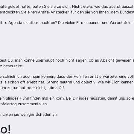
fa gelobt hatte, baten Sie sie zu sich. Nicht etwa, wie das zuerst aussah
i entdeckten Sie einen Antifa-Anstecker, für den sie von Ihnen, dem Bunde
hre Agenda sichtbar machten? Die vielen Firmenbanner und Werbetafeln hät
st Du, man könne überhaupt noch nicht sagen, ob es Absicht gewesen se
z besetzt ist.
te schließlich auch sein können, dass der Herr Terrorist erwartete, eine v
 ja schon oft erlebt hat. Streng neutral und objektiv, wie wir Dich kennen,
um zu tun hat oder nicht, stimmt’s?
in blindes Huhn findet mal ein Korn. Bei Dir indes müssten, damit uns so
enfeiertag zusammenfallen.
richten sie weniger Schaden an!
o!