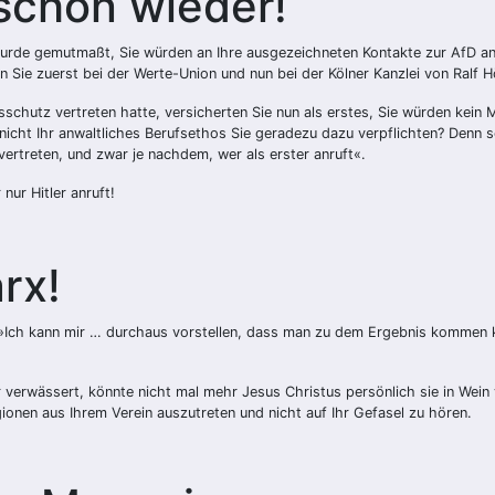
schon wieder!
wurde gemutmaßt, Sie würden an Ihre ausgezeichneten Kontakte zur AfD an
 Sie zuerst bei der Werte-Union und nun bei der Kölner Kanzlei von Ralf H
chutz vertreten hatte, versicherten Sie nun als erstes, Sie würden kein 
nicht Ihr anwaltliches Berufsethos Sie geradezu dazu verpflichten? Denn s
 vertreten, und zwar je nachdem, wer als erster anruft«.
nur Hitler anruft!
rx!
 »Ich kann mir … durchaus vorstellen, dass man zu dem Ergebnis kommen k
 verwässert, könnte nicht mal mehr Jesus Christus persönlich sie in Wein
egionen aus Ihrem Verein auszutreten und nicht auf Ihr Gefasel zu hören.