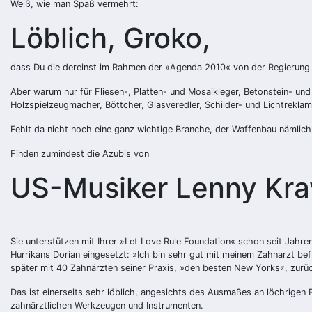
Weiß, wie man Spaß vermehrt:
Löblich, Groko,
dass Du die dereinst im Rahmen der »Agenda 2010« von der Regierung S
Aber warum nur für Fliesen-, Platten- und Mosaikleger, Betonstein- und
Holzspielzeugmacher, Böttcher, Glasveredler, Schilder- und Lichtrekl
Fehlt da nicht noch eine ganz wichtige Branche, der Waffenbau nämlich?
Finden zumindest die Azubis von
US-Musiker Lenny Krav
Sie unterstützen mit Ihrer »Let Love Rule Foundation« schon seit Jahr
Hurrikans Dorian eingesetzt: »Ich bin sehr gut mit meinem Zahnarzt be
später mit 40 Zahnärzten seiner Praxis, »den besten New Yorks«, zurü
Das ist einerseits sehr löblich, angesichts des Ausmaßes an löchrigen
zahnärztlichen Werkzeugen und Instrumenten.