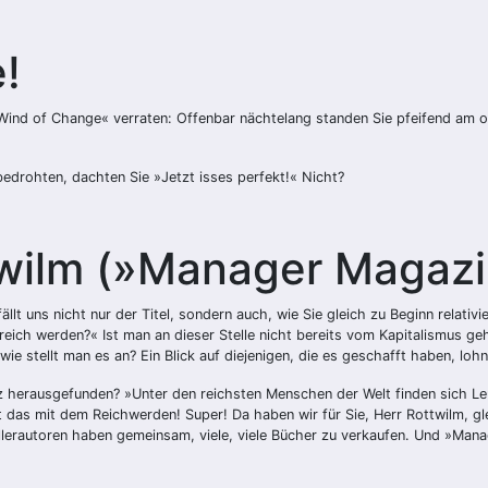
e!
Wind of Change« verraten: Offenbar nächtelang standen Sie pfeifend am 
bedrohten, dachten Sie »Jetzt isses perfekt!« Nicht?
twilm (»Manager Magazi
llt uns nicht nur der Titel, sondern auch, wie Sie gleich zu Beginn relati
eich werden?« Ist man an dieser Stelle nicht bereits vom Kapitalismus ge
e stellt man es an? Ein Blick auf diejenigen, die es geschafft haben, loh
 herausgefunden? »Unter den reichsten Menschen der Welt finden sich Leut
s mit dem Reichwerden! Super! Da haben wir für Sie, Herr Rottwilm, gleic
sellerautoren haben gemeinsam, viele, viele Bücher zu verkaufen. Und »Ma