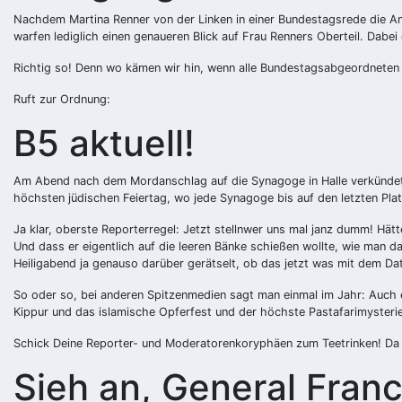
Nachdem Martina Renner von der Linken in einer Bundestagsrede die Anti
warfen lediglich einen genaueren Blick auf Frau Renners Oberteil. Dabe
Richtig so! Denn wo kämen wir hin, wenn alle Bundestagsabgeordneten i
Ruft zur Ordnung:
B5 aktuell!
Am Abend nach dem Mordanschlag auf die Synagoge in Halle verkündete
höchsten jüdischen Feiertag, wo jede Synagoge bis auf den letzten Plat
Ja klar, oberste Reporterregel: Jetzt stellnwer uns mal janz dumm! Hät
Und dass er eigentlich auf die leeren Bänke schießen wollte, wie man das
Heiligabend ja genauso darüber gerätselt, ob das jetzt was mit dem Dat
So oder so, bei anderen Spitzenmedien sagt man einmal im Jahr: Auch e
Kippur und das islamische Opferfest und der höchste Pastafarimysteri
Schick Deine Reporter- und Moderatorenkoryphäen zum Teetrinken! Da 
Sieh an, General Franc