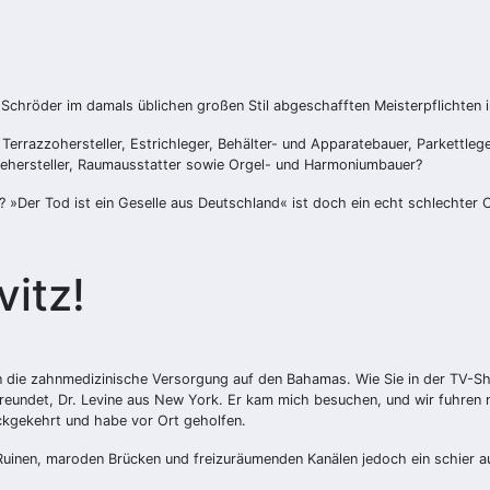
chröder im damals üblichen großen Stil abgeschafften Meisterpflichten i
 Terrazzohersteller, Estrichleger, Behälter- und Apparatebauer, Parkettleg
amehersteller, Raumausstatter sowie Orgel- und Harmoniumbauer?
 »Der Tod ist ein Geselle aus Deutschland« ist doch ein echt schlechter C
itz!
en die zahnmedizinische Versorgung auf den Bahamas. Wie Sie in der TV-Sho
freundet, Dr. Levine aus New York. Er kam mich besuchen, und wir fuhren 
ckgekehrt und habe vor Ort geholfen.
 Ruinen, maroden Brücken und freizuräumenden Kanälen jedoch ein schier 