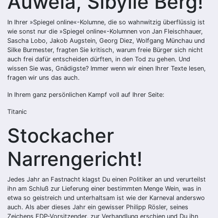
Auweia, Sibylle Berg!
In Ihrer »Spiegel online«-Kolumne, die so wahnwitzig überflüssig ist
wie sonst nur die »Spiegel online«-Kolumnen von Jan Fleischhauer,
Sascha Lobo, Jakob Augstein, Georg Diez, Wolfgang Münchau und
Silke Burmester, fragten Sie kritisch, warum freie Bürger sich nicht
auch frei dafür entscheiden dürften, in den Tod zu gehen. Und
wissen Sie was, Gnädigste? Immer wenn wir einen Ihrer Texte lesen,
fragen wir uns das auch.
In Ihrem ganz persönlichen Kampf voll auf Ihrer Seite:
Titanic
Stockacher
Narrengericht!
Jedes Jahr an Fastnacht klagst Du einen Politiker an und verurteilst
ihn am Schluß zur Lieferung einer bestimmten Menge Wein, was in
etwa so geistreich und unterhaltsam ist wie der Karneval anderswo
auch. Als aber dieses Jahr ein gewisser Philipp Rösler, seines
Zeichens FDP-Vorsitzender, zur Verhandlung erschien und Du ihn