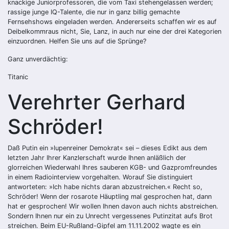
knackige Juniorprofessoren, die vom Taxi stehengelassen werden;
rassige junge IQ-Talente, die nur in ganz billig gemachte
Fernsehshows eingeladen werden. Andererseits schaffen wir es auf
Deibelkommraus nicht, Sie, Lanz, in auch nur eine der drei Kategorien
einzuordnen. Helfen Sie uns auf die Sprünge?
Ganz unverdächtig:
Titanic
Verehrter Gerhard
Schröder!
Daß Putin ein »lupenreiner Demokrat« sei – dieses Edikt aus dem
letzten Jahr Ihrer Kanzlerschaft wurde Ihnen anläßlich der
glorreichen Wiederwahl Ihres sauberen KGB- und Gazpromfreundes
in einem Radiointerview vorgehalten. Worauf Sie distinguiert
antworteten: »Ich habe nichts daran abzustreichen.« Recht so,
Schröder! Wenn der rosarote Häuptling mal gesprochen hat, dann
hat er gesprochen! Wir wollen Ihnen davon auch nichts abstreichen.
Sondern Ihnen nur ein zu Unrecht vergessenes Putinzitat aufs Brot
streichen. Beim EU-Rußland-Gipfel am 11.11.2002 wagte es ein