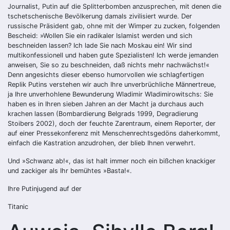
Journalist, Putin auf die Splitterbomben anzusprechen, mit denen die
tschetschenische Bevölkerung damals zivilisiert wurde. Der
russische Präsident gab, ohne mit der Wimper zu zucken, folgenden
Bescheid: »Wollen Sie ein radikaler Islamist werden und sich
beschneiden lassen? Ich lade Sie nach Moskau ein! Wir sind
multikonfessionell und haben gute Spezialisten! Ich werde jemanden
anweisen, Sie so zu beschneiden, daß nichts mehr nachwächst!«
Denn angesichts dieser ebenso humorvollen wie schlagfertigen
Replik Putins verstehen wir auch Ihre unverbrüchliche Männertreue,
ja Ihre unverhohlene Bewunderung Wladimir Wladimirowitschs: Sie
haben es in Ihren sieben Jahren an der Macht ja durchaus auch
krachen lassen (Bombardierung Belgrads 1999, Degradierung
Stoibers 2002), doch der feuchte Zarentraum, einem Reporter, der
auf einer Pressekonferenz mit Menschenrechtsgedöns daherkommt,
einfach die Kastration anzudrohen, der blieb Ihnen verwehrt.
Und »Schwanz ab!«, das ist halt immer noch ein bißchen knackiger
und zackiger als Ihr bemühtes »Basta!«.
Ihre Putinjugend auf der
Titanic