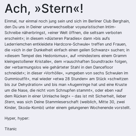
Ach, »Stern«!
Einmal, nur einmal noch jung sein und sich im Berliner Club Berghain,
den Du uns in Deiner unverwechselbar voyeuristischen Intim-
Schreibe näherbringst, »einer Welt öffnen, die seltsam verboten
erscheint«; in diesem »düsteren Paradies« dann »bis aufs
Lederriemchen entkleidete Hardcore-Schwule« treffen und Frauen,
die »sich in der Dunkelheit einfach einen geilen Schwanz« suchen; in
»diesem Tempel des Hedonismus«, auf »mindestens einem Gramm
kleingestoßener Kristalle«, dem »rauschhaften Soundtrack« folgen,
der »erbarmungslos wie gehärteter Stahl in den Dancefloor
schneidet«; in dieser »Vorhölle«, »umgeben von sechs Schwulen im
Gummioutfit«, mal wieder »etwa 28 Stunden« am Stück »schwitzen
bis zur Dehydration« und bis man »Augenringe hat und eine Kruste
um die Nase, die nicht vom Schnupfen stammt«, oder eben »auf
dem Rücken in einer Urinlache liegt« – das ist mit Sicherheit, lieber
Stern
, was sich Deine Stammleserschaft (weiblich, Mitte 30, zwei
Kinder, Skoda-Kombi) unter einem gelungenen Wochenende vorstellt.
Hyper, hyper:
Titanic