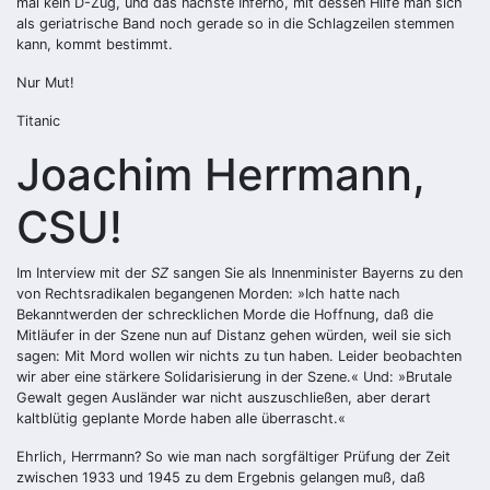
mal kein D-Zug, und das nächste Inferno, mit dessen Hilfe man sich
als geriatrische Band noch gerade so in die Schlagzeilen stemmen
kann, kommt bestimmt.
Nur Mut!
Titanic
Joachim Herrmann,
CSU!
Im Interview mit der
SZ
sangen Sie als Innenminister Bayerns zu den
von Rechtsradikalen begangenen Morden: »Ich hatte nach
Bekanntwerden der schrecklichen Morde die Hoffnung, daß die
Mitläufer in der Szene nun auf Distanz gehen würden, weil sie sich
sagen: Mit Mord wollen wir nichts zu tun haben. Leider beobachten
wir aber eine stärkere Solidarisierung in der Szene.« Und: »Brutale
Gewalt gegen Ausländer war nicht auszuschließen, aber derart
kaltblütig geplante Morde haben alle überrascht.«
Ehrlich, Herrmann? So wie man nach sorgfältiger Prüfung der Zeit
zwischen 1933 und 1945 zu dem Ergebnis gelangen muß, daß