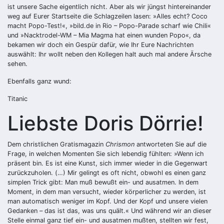
ist unsere Sache eigentlich nicht. Aber als wir jüngst hintereinander
weg auf Eurer Startseite die Schlagzeilen lasen: »Alles echt? Coco
macht Popo-Test!«, »bild.de in Rio – Popo-Parade scharf wie Chili«
und »Nacktrodel-WM – Mia Magma hat einen wunden Popo«, da
bekamen wir doch ein Gespür dafür, wie Ihr Eure Nachrichten
auswählt: Ihr wollt neben den Kollegen halt auch mal andere Ärsche
sehen.
Ebenfalls ganz wund:
Titanic
Liebste Doris Dörrie!
Dem christlichen Gratismagazin
Chrismon
antworteten Sie auf die
Frage, in welchen Momenten Sie sich lebendig fühlten: »Wenn ich
präsent bin. Es ist eine Kunst, sich immer wieder in die Gegenwart
zurückzuholen. (…) Mir gelingt es oft nicht, obwohl es einen ganz
simplen Trick gibt: Man muß bewußt ein- und ausatmen. In dem
Moment, in dem man versucht, wieder körperlicher zu werden, ist
man automatisch weniger im Kopf. Und der Kopf und unsere vielen
Gedanken – das ist das, was uns quält.« Und während wir an dieser
Stelle einmal ganz tief ein- und ausatmen mußten, stellten wir fest,