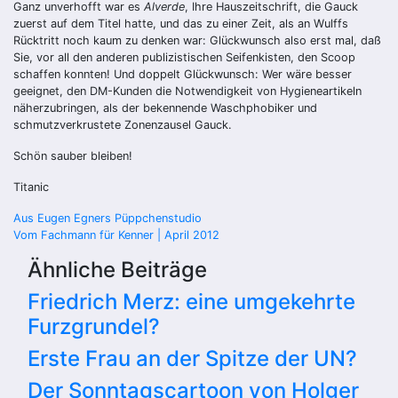
Ganz unverhofft war es
Alverde
, Ihre Hauszeitschrift, die Gauck
zuerst auf dem Titel hatte, und das zu einer Zeit, als an Wulffs
Rücktritt noch kaum zu denken war: Glückwunsch also erst mal, daß
Sie, vor all den anderen publizistischen Seifenkisten, den Scoop
schaffen konnten! Und doppelt Glückwunsch: Wer wäre besser
geeignet, den DM-Kunden die Notwendigkeit von Hygieneartikeln
näherzubringen, als der bekennende Waschphobiker und
schmutzverkrustete Zonenzausel Gauck.
Schön sauber bleiben!
Titanic
Beitragsnavigation
Aus Eugen Egners Püppchenstudio
Vom Fachmann für Kenner | April 2012
Ähnliche Beiträge
Friedrich Merz: eine umgekehrte
Furzgrundel?
Erste Frau an der Spitze der UN?
Der Sonntagscartoon von Holger