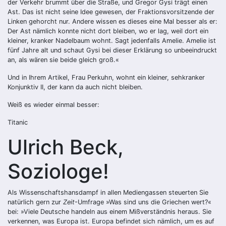
der Verkehr brummt über die Straße, und Gregor Gysi trägt einen
Ast. Das ist nicht seine Idee gewesen, der Fraktionsvorsitzende der
Linken gehorcht nur. Andere wissen es dieses eine Mal besser als er:
Der Ast nämlich konnte nicht dort bleiben, wo er lag, weil dort ein
kleiner, kranker Nadelbaum wohnt. Sagt jedenfalls Amelie. Amelie ist
fünf Jahre alt und schaut Gysi bei dieser Erklärung so unbeeindruckt
an, als wären sie beide gleich groß.«
Und in Ihrem Artikel, Frau Perkuhn, wohnt ein kleiner, sehkranker
Konjunktiv II, der kann da auch nicht bleiben.
Weiß es wieder einmal besser:
Titanic
Ulrich Beck,
Soziologe!
Als Wissenschaftshansdampf in allen Mediengassen steuerten Sie
natürlich gern zur
Zeit
-Umfrage »Was sind uns die Griechen wert?«
bei: »Viele Deutsche handeln aus einem Mißverständnis heraus. Sie
verkennen, was Europa ist. Europa befindet sich nämlich, um es auf