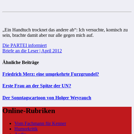
„Ein Handtuch trocknet das andere ab“: Ich versuchte, komisch zu
sein, brachte damit aber nur alle gegen mich auf.
Beitragsnavigation
Die PARTEI informiert
Briefe an die Leser | April 2012
Ähnliche Beiträge
Friedrich Merz: eine umgekehrte Furzgrundel?
Erste Frau an der Spitze der UN?
Der Sonntagscartoon von Holger Weyrauch
Online-Rubriken
Vom Fachmann für Kenner
Humorkritik