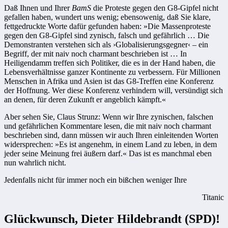
Daß Ihnen und Ihrer
BamS
die Proteste gegen den G8-Gipfel nicht
gefallen haben, wundert uns wenig; ebensowenig, daß Sie klare,
fettgedruckte Worte dafür gefunden haben: »Die Massenproteste
gegen den G8-Gipfel sind zynisch, falsch und gefährlich … Die
Demonstranten verstehen sich als ›Globalisierungsgegner‹ – ein
Begriff, der mit naiv noch charmant beschrieben ist … In
Heiligendamm treffen sich Politiker, die es in der Hand haben, die
Lebensverhältnisse ganzer Kontinente zu verbessern. Für Millionen
Menschen in Afrika und Asien ist das G8-Treffen eine Konferenz
der Hoffnung. Wer diese Konferenz verhindern will, versündigt sich
an denen, für deren Zukunft er angeblich kämpft.«
Aber sehen Sie, Claus Strunz: Wenn wir Ihre zynischen, falschen
und gefährlichen Kommentare lesen, die mit naiv noch charmant
beschrieben sind, dann müssen wir auch Ihren einleitenden Worten
widersprechen: »Es ist angenehm, in einem Land zu leben, in dem
jeder seine Meinung frei äußern darf.« Das ist es manchmal eben
nun wahrlich nicht.
Jedenfalls nicht für immer noch ein bißchen weniger Ihre
Titanic
Glückwunsch, Dieter Hildebrandt (SPD)!