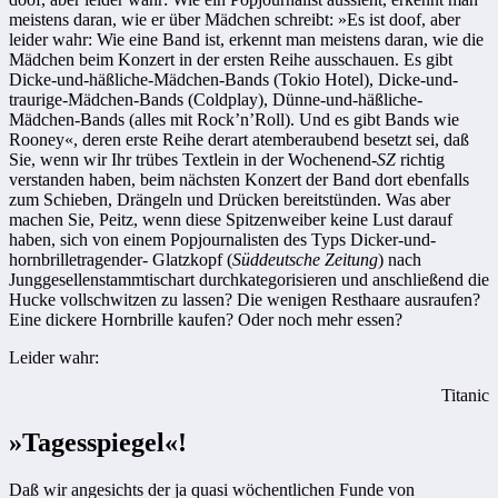
meistens daran, wie er über Mädchen schreibt: »Es ist doof, aber
leider wahr: Wie eine Band ist, erkennt man meistens daran, wie die
Mädchen beim Konzert in der ersten Reihe aus­schauen. Es gibt
Dicke-und-häßliche-Mädchen-Bands (Tokio Hotel), Dicke-und-
traurige-Mädchen-Bands (Coldplay), Dünne-und-häßliche-
Mädchen-Bands (alles mit Rock’n’Roll). Und es gibt Bands wie
Rooney«, deren erste Reihe derart atemberaubend besetzt sei, daß
Sie, wenn wir Ihr trübes Textlein in der Wochenend-
SZ
richtig
verstanden haben, beim nächsten Konzert der Band dort ebenfalls
zum Schieben, Drängeln und Drücken bereitstünden. Was aber
machen Sie, Peitz, wenn diese Spitzenweiber keine Lust darauf
haben, sich von einem Popjournalisten des Typs Dicker-und-
hornbrilletragender- Glatzkopf (
Süddeutsche Zeitung
) nach
Junggesellenstammtischart durchkategorisieren und anschließend die
Hucke vollschwitzen zu lassen? Die wenigen Resthaare ausraufen?
Eine dickere Hornbrille kaufen? Oder noch mehr essen?
Leider wahr:
Titanic
»Tagesspiegel«!
Daß wir angesichts der ja quasi wöchentlichen Funde von