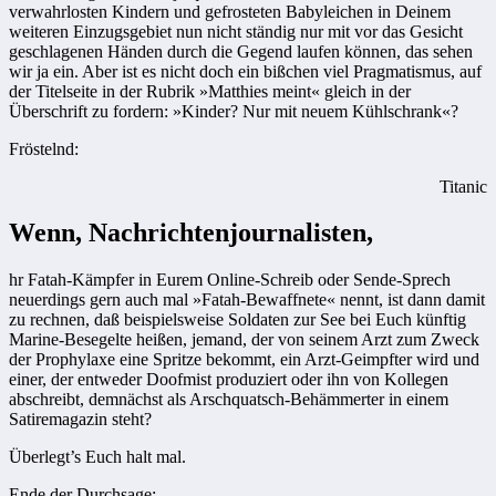
verwahrlosten Kindern und gefrosteten Baby­leichen in Deinem
weiteren Einzugsgebiet nun nicht ständig nur mit vor das Gesicht
geschlagenen Händen durch die Gegend laufen können, das sehen
wir ja ein. Aber ist ­es nicht doch ein bißchen viel Pragmatismus, auf
der Titelseite in der Rubrik »Matthies meint« gleich in der
Überschrift zu fordern: »Kinder? Nur mit neuem Kühlschrank«?
Fröstelnd:
Titanic
Wenn, Nachrichtenjournalisten,
hr Fatah-Kämpfer in Eurem Online-Schreib oder Sende-Sprech
neuerdings gern auch mal »Fatah-Bewaffnete« nennt, ist dann damit
zu rechnen, daß beispielsweise Soldaten zur See bei Euch künftig
Marine-Besegelte heißen, jemand, der von seinem Arzt zum Zweck
der Prophylaxe eine Spritze bekommt, ein Arzt-Geimpfter wird und
einer, der entweder Doofmist produziert oder ihn von Kollegen
abschreibt, demnächst als Arschquatsch-Behämmerter in einem
Satiremagazin steht?
Überlegt’s Euch halt mal.
Ende der Durchsage: