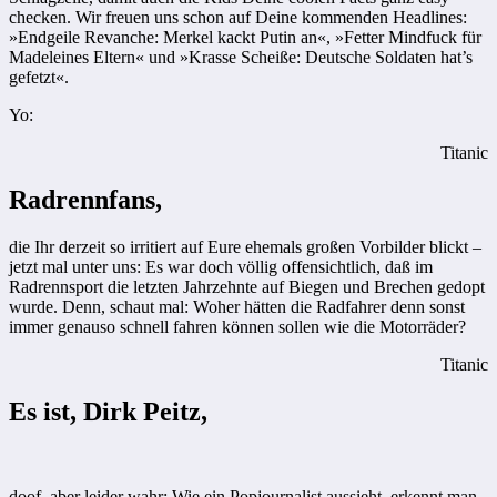
checken. Wir freuen uns schon auf Deine kommenden Headlines:
»Endgeile Revanche: Merkel kackt Putin an«, »Fetter Mindfuck für
Madeleines Eltern« und ­»Krasse Scheiße: Deutsche Soldaten hat’s
gefetzt«.
Yo:
Titanic
Radrennfans,
die Ihr derzeit so irritiert auf ­Eure ehemals großen Vorbilder blickt –
jetzt mal unter uns: Es war doch völlig offensichtlich, daß im
Radrennsport die letzten Jahrzehnte auf Biegen und Brechen gedopt
wurde. Denn, schaut mal: Woher hätten die Radfahrer denn sonst
immer genauso schnell fahren können sollen wie die Motorräder?
Titanic
Es ist, Dirk Peitz,
doof, aber leider wahr: Wie ein Popjournalist aussieht, erkennt man