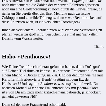
Das Autowrack in Rostock war noch warm, der
agent provocateur
noch nicht enttarnt, die Zahlen der verletzten Polizisten geisterten
noch um eine Größenordnung zu hoch durch die Krawallpresse, da
geiferten Sie bereits über das Ihrer Meinung nach zu lasche
Zukloppen und zu milde Tränengas, denn » wer Beton­brocken auf
diese Polizisten wirft, ist ein versuchter Totschläger«.
Ihnen als versuchtem Liberalen raten wir: Wenn die Versuchung zu
plärren wieder zu groß wird, versuchen Sie’s mal mit ’ner kalten
Dusche vom Wasserwerfer.
Titanic
Hoho, »Penthouse«!
Wie Deine Trendforscher herausgefunden haben, damit Du’s groß
auf Deinen Titel drucken kannst, ist »der neue Frauentrend: Sex mit
einem Macho!« Dickes Ding, na klar. Und der dadurch wie ’ne laue
Kartoffel flink abservierte Trend? »Petting mit dem Ex, der
Heulsuse«? Und sag nur,
Penthouse
, was erspähst und weißt Du
nächsten Monat? »Der neue Frauen­trend: Sex mit jedem«? Oder
ist’s von Dir am Ende mehr kritisch-emanzipatorisch, ja schockiert
gemeint gewesen? Nö?
Dann sei der neue Frauentrend schon bald: