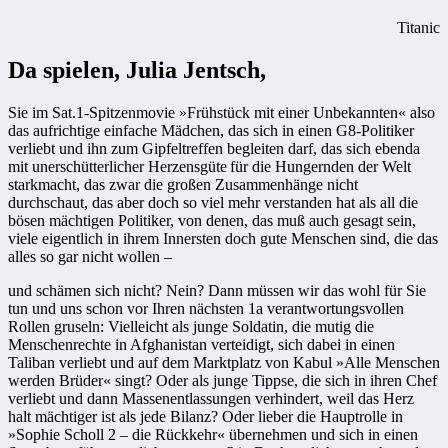
Titanic
Da spielen, Julia Jentsch,
Sie im Sat.1-Spitzenmovie »Frühstück mit einer Unbekannten« also
das aufrichtige einfache Mädchen, das sich in einen G8-Politiker
verliebt und ihn zum Gipfeltreffen begleiten darf, das sich ebenda
mit unerschütterlicher Herzensgüte für die Hungernden der Welt
starkmacht, das zwar die großen Zusammenhänge nicht
durchschaut, das aber doch so viel mehr verstanden hat als all die
bösen mächtigen Politiker, von denen, das muß auch gesagt sein,
viele eigentlich in ihrem Innersten doch gute Menschen sind, die das
alles so gar nicht wollen –
und schämen sich nicht? Nein? Dann müssen wir das wohl für Sie
tun und uns schon vor Ihren nächsten 1a verantwortungsvollen
Rollen gruseln: Vielleicht als junge Soldatin, die mutig die
Menschenrechte in Afghanistan verteidigt, sich dabei in einen
Taliban verliebt und auf dem Marktplatz von Kabul »Alle Menschen
werden Brüder« singt? Oder als junge Tippse, die sich in ihren Chef
verliebt und dann Massenentlassungen verhindert, weil das Herz
halt mächtiger ist als jede Bilanz? Oder lieber die Hauptrolle in
»Sophie Scholl 2 – die Rückkehr« übernehmen und sich in einen