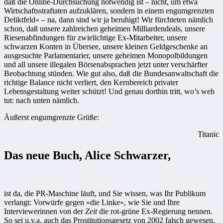
daß die Online-Durchsuchung notwendig ist – nicht, um etwa
Wirtschaftsstraftaten aufzuklären, sondern in einem engumgrenzten
Deliktfeld« – na, dann sind wir ja beruhigt! Wir fürchteten nämlich
schon, daß ­unsere zahlreichen geheimen Milliardendeals, unsere
Riesenabfindungen für zwielichtige Ex-Mitarbeiter, unsere
schwarzen Konten in Übersee, unsere kleinen Geldgeschenke an
ausgesuchte Parlamentarier, unsere geheimen Monopolbildungen
und all unsere illegalen Börsenabsprachen jetzt unter verschärfter
Beobachtung stünden. Wie gut also, daß die Bundesanwaltschaft die
richtige Balance nicht verliert, den Kernbereich privater
Lebensgestaltung weiter schützt! Und genau dorthin tritt, wo’s weh
tut: nach unten nämlich.
Äußerst engumgrenzte Grüße:
Titanic
Das neue Buch, Alice Schwarzer,
ist da, die PR-Maschine läuft, und Sie wissen, was Ihr Publikum
verlangt: Vorwürfe gegen »die Linke«, wie Sie und Ihre
Interviewerinnen von der
Zeit
die rot-grüne Ex-Regierung nennen.
So sei u.v.a. auch das Prostitutionsgesetz von 2002 falsch gewesen,