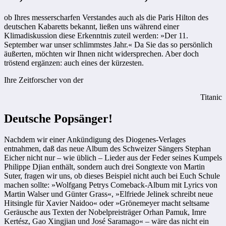
ob Ihres messerscharfen Verstandes auch als die Paris Hilton des
deutschen Kabaretts bekannt, ließen uns während einer
Klimadiskussion diese Erkenntnis zuteil werden: »Der 11.
September war unser schlimmstes Jahr.« Da Sie das so persönlich
äußerten, möchten wir Ihnen nicht widersprechen. Aber doch
tröstend ergänzen: auch eines der kürzesten.
Ihre Zeitforscher von der
Titanic
Deutsche Popsänger!
Nachdem wir einer Ankündigung des Diogenes-Verlages
entnahmen, daß das neue Album des Schweizer Sängers Stephan
Eicher nicht nur – wie üblich – Lieder aus der Feder seines Kumpels
Philippe Djian enthält, sondern auch drei Songtexte von Martin
Suter, fragen wir uns, ob dieses Beispiel nicht auch bei Euch Schule
machen sollte: »Wolfgang Petrys Comeback-Album mit Lyrics von
Martin Walser und Günter Grass«, »Elfriede Jelinek schreibt neue
Hitsingle für Xavier Naidoo« oder »Grönemeyer macht seltsame
Geräusche aus Texten der Nobelpreisträger Orhan Pamuk, Imre
Kertész, Gao Xingjian und José Saramago« – wäre das nicht ein