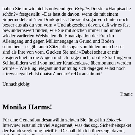
haben Sie im wie nichts notwendigen
Brigitte
-Dossier »Hauptsache
schön?« festgestellt: »Das hast du davon, wenn du mit einem
Supermodel auf ’nen Drink gehst. Die sieht sogar von hinten noch
besser aus als du von vorn.« Und abgesehen davon, daß wir es fast
bewundernswert finden, wie Sie mit solchen immer und immer
wieder variierten Weisheiten die Emanzipation der Frau im
Alleingang und gegen Millionengage in Grund und Boden
schreiben – es gibt auch Sätze, die sogar von hinten noch besser
sind als Ihre von vorn. Gucken Sie mal: »Dabei schaut er mir
ausgerechnet in die Augen und ich frage mich, ob die Straffung von
Schlupflidern wohl von meiner Krankenkasse übernommen werden
würde.« Wie klug, elegant und anmutig sich dagegen selbst noch
».trewsnegalkeb tsi dnatsuZ neuarF reD« ausnimmt!
Unnachgiebig:
Titanic
Monika Harms!
Für eine Generalbundesanwältin zeigten Sie jüngst im
Spiegel
-
Interview erstaunlich viel Augenmaß, was das sog. Sicherheitspaket
der Bundesregierung betrifft: »Deshalb bin ich überzeugt davon,