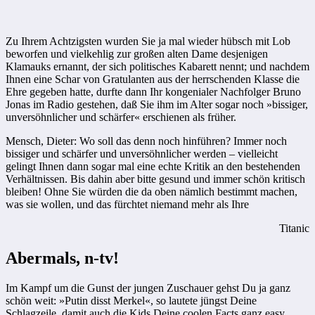
Zu Ihrem Achtzigsten wurden Sie ja mal wieder hübsch mit Lob
beworfen und vielkehlig zur großen alten Dame desjenigen
Klamauks ernannt, der sich politisches Kabarett nennt; und nachdem
Ihnen eine Schar von Gratulanten aus der herrschenden Klasse die
Ehre gegeben hatte, ­durfte dann Ihr kongenialer Nachfolger Bruno
Jonas im Radio gestehen, daß Sie ihm im Alter sogar noch »bissiger,
unversöhnlicher und schärfer« erschienen als früher.
Mensch, Dieter: Wo soll das denn noch hinführen? Immer noch
bissiger und schärfer und unversöhnlicher werden – vielleicht
gelingt Ihnen dann sogar mal eine echte Kritik an den bestehenden
Verhältnissen. Bis dahin aber bitte gesund und immer schön kritisch
bleiben! Ohne Sie würden die da oben nämlich bestimmt machen,
was sie wollen, und das fürchtet niemand mehr als Ihre
Titanic
Abermals, n-tv!
Im Kampf um die Gunst der jungen Zuschauer gehst Du ja ganz
schön weit: »Putin disst Merkel«, so lautete jüngst Deine
Schlagzeile, damit auch die Kids Deine coolen Facts ganz easy