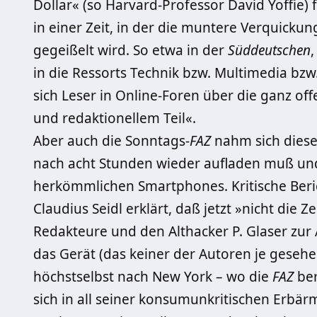
Dollar« (so Harvard-Professor David Yoffie) 
in einer Zeit, in der die muntere Verquicku
gegeißelt wird. So etwa in der
Süddeutschen
in die Ressorts Technik bzw. Multimedia b
sich Leser in Online-Foren über die ganz 
und redaktionellem Teil«.
Aber auch die Sonntags-
FAZ
nahm sich diese
nach acht Stunden wieder aufladen muß und 
herkömmlichen Smart­phones. Kritische Beri
Claudius Seidl erklärt, daß jetzt »nicht die Z
Redakteure und den Althacker P. Glaser zur 
das Gerät (das keiner der Autoren je gesehen
höchstselbst nach New York – wo die
FAZ
be
sich in all seiner konsumunkritischen Erbärm