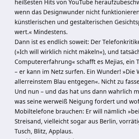
heißesten Hits von YouTube heraufzubeschw
wenn das Designwunder nicht funktionieren s
künstlerischen und gestalterischen Gesichts
wert.« Mindestens.
Dann ist es endlich soweit: Der Telefonkriti
(»Ich will wirklich nicht mäkeln«), und tatsä
Computererfahrung« schafft es Mejias, ein 
– er kann im Netz surfen. Ein Wunder! »Die W
allerreinstem Blau entgegen«. Nicht zu fass
Und nun – und das hat uns dann wahrlich mi
was seine werweiß Neigung fordert und wo
Mobiltelefone brauchen: Er will nämlich »b
Streisand, vielleicht sogar aus Berlin, vorrätig
Tusch, Blitz, Applaus.