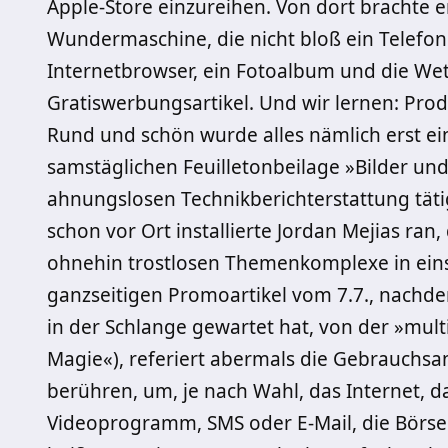
Apple-Store einzureihen. Von dort brachte 
Wundermaschine, die nicht bloß ein Telefon 
Internetbrowser, ein Fotoalbum und die We
Gratiswerbungsartikel. Und wir lernen: Prod
Rund und schön wurde alles nämlich erst ei
samstäglichen Feuilletonbeilage »Bilder un
ahnungslosen Technikberichterstattung tätig
schon vor Ort installierte Jordan Mejias ran, 
ohnehin trostlosen Themenkomplexe in eins 
ganzseitigen Promo­artikel vom 7.7., nachd
in der Schlange gewartet hat, von der »multi
Magie«), referiert abermals die Gebrauchsan
berühren, um, je nach Wahl, das Internet, 
Videoprogramm, SMS oder E-Mail, die Börse