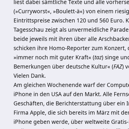
liest dabei sämtliche Texte und alle vorh
(»Curryworst«, »Boulett-ä«) von einem ­rie­s
Eintrittspreise zwischen 120 und 560 Euro. K
Tagesschau zeigt als ­unvermeidliche Parade
beide jeweils mit ihren über ­alle Arschbac
schicken ihre Homo­-Reporter zum Konzert, d
»immer noch mit guter Kraft« (
taz
) singe u
Bemerkungen über deutsche ­Kultur« (
FAZ
) 
Vielen Dank.
Am gleichen Wochenende warf der Computer
iPhone in den USA auf den Markt. Alle Fern
Geschäften, die Berichterstattung über ein 
Firma Apple, die sich bereits im März mit de
iPhone geben werde, über weltweite Gratis