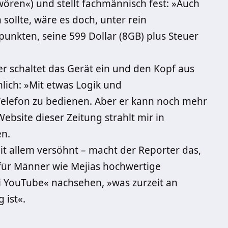
ören«) und stellt fachmännisch fest: »Auch
ollte, wäre es doch, unter rein
punkten, seine 599 Dollar (8GB) plus Steuer
ker schaltet das Gerät ein und den Kopf aus
chlich: »Mit etwas Logik und
Telefon zu bedienen. Aber er kann noch mehr
ebsite dieser Zeitung strahlt mir in
en.
t allem versöhnt – macht der Reporter das,
für Männer wie Mejias hochwertige
ei YouTube« nachsehen, »was zurzeit an
 ist«.