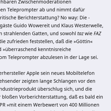
ersehbaren Zwischenmoderationen
igen Tele­prompter ab und nimmt ­dafür
ritische Berichterstattung? No way: Die ­
­gäste ­Guido Wowereit und Klaus Westerwelle,
ken strahlenden Gatten, und sowohl
taz
wie
FAZ
ie zufrieden feststellen, daß die »Göttin«
nd »überraschend kenntnisreiche
vom Tele­prompter abzulesen in der Lage sei.
hersteller Apple sein neues Mobiltelefon
sehsender zeigten lange Schlangen vor den
Industrieprodukt überschlug sich, und die
r bloßen Vorberichterstattung, daß es bald ein
-PR »mit einem Werbewert von 400 Millionen