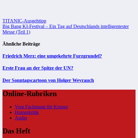
Beitragsnavigation
TITANIC-Ausgehtipp
Big Bang KI-Festival – Ein Tag auf Deutschlands intelligentester
Messe (Teil 1)
Ähnliche Beiträge
Friedrich Merz: eine umgekehrte Furzgrundel?
Erste Frau an der Spitze der UN?
Der Sonntagscartoon von Holger Weyrauch
Online-Rubriken
Vom Fachmann für Kenner
Humorkritik
Audio
Das Heft