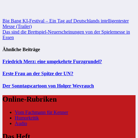
Beitragsnavigation
Big Bang KI-Festival – Ein Tag auf Deutschlands intelligentester
Messe (Trailer)
Das sind die Brettspiel-Neuerscheinungen von der Spielemesse in
Essen
Ähnliche Beiträge
Friedrich Merz: eine umgekehrte Furzgrundel?
Erste Frau an der Spitze der UN?
Der Sonntagscartoon von Holger Weyrauch
Online-Rubriken
Vom Fachmann für Kenner
Humorkritik
Audio
Das Heft