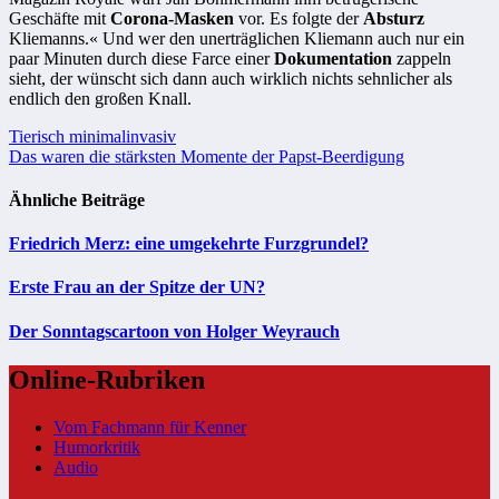
Geschäfte mit
Corona-Masken
vor. Es folgte der
Absturz
Kliemanns.« Und wer den unerträglichen Kliemann auch nur ein
paar Minuten durch diese Farce einer
Dokumentation
zappeln
sieht, der wünscht sich dann auch wirklich nichts sehnlicher als
endlich den großen Knall.
Beitragsnavigation
Tierisch minimalinvasiv
Das waren die stärksten Momente der Papst-Beerdigung
Ähnliche Beiträge
Friedrich Merz: eine umgekehrte Furzgrundel?
Erste Frau an der Spitze der UN?
Der Sonntagscartoon von Holger Weyrauch
Online-Rubriken
Vom Fachmann für Kenner
Humorkritik
Audio