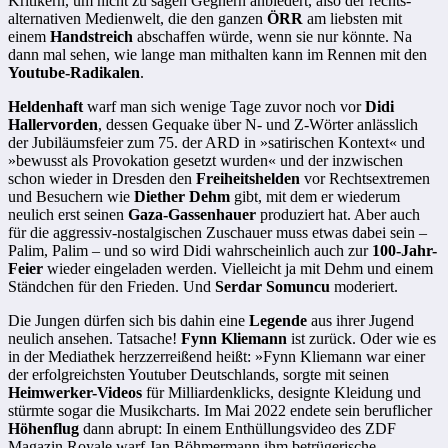
Kritikern, um nicht zu sagen Gegnern anbiedert, also der rechts-
alternativen Medienwelt, die den ganzen
ÖRR
am liebsten mit
einem
Handstreich
abschaffen würde, wenn sie nur könnte. Na
dann mal sehen, wie lange man mithalten kann im Rennen mit den
Youtube-Radikalen
.
Heldenhaft
warf man sich wenige Tage zuvor noch vor
Didi
Hallervorden
, dessen Gequake über N- und Z-Wörter anlässlich
der Jubiläumsfeier zum 75. der ARD in »satirischen Kontext« und
»bewusst als Provokation gesetzt wurden« und der inzwischen
schon wieder in Dresden den
Freiheitshelden
vor Rechtsextremen
und Besuchern wie
Diether Dehm
gibt, mit dem er wiederum
neulich erst seinen
Gaza-Gassenhauer
produziert hat. Aber auch
für die aggressiv-nostalgischen Zuschauer muss etwas dabei sein –
Palim, Palim – und so wird Didi wahrscheinlich auch zur
100-Jahr-
Feier
wieder eingeladen werden. Vielleicht ja mit Dehm und einem
Ständchen für den Frieden. Und
Serdar Somuncu
moderiert.
Die Jungen dürfen sich bis dahin eine
Legende
aus ihrer Jugend
neulich ansehen. Tatsache!
Fynn Kliemann
ist zurück. Oder wie es
in der Mediathek herzzerreißend heißt: »Fynn Kliemann war einer
der erfolgreichsten Youtuber Deutschlands, sorgte mit seinen
Heimwerker-Videos
für Milliardenklicks, designte Kleidung und
stürmte sogar die Musikcharts. Im Mai 2022 endete sein beruflicher
Höhenflug
dann abrupt: In einem Enthüllungsvideo des ZDF
Magazin Royale warf Jan Böhmermann ihm betrügerische