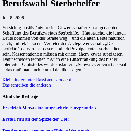
Berufswahl Sterbehelfer
Juli 8, 2008
Vorsichtig positiv äußern sich Gewerkschafter zur angedachten
Schaffung des Berufszweiges Sterbehilfe. „Hauptsache, die jungen
Leute kommen von der Straße weg – und die alten Leute natürlich
auch, indirekt“, so ein Vertreter der Ärztegewerkschaft. „Der
perfekte Tod wird selbstverständlich Privatpatienten vorbehalten
sein. Kassenpatienten müssen mit einem, ähem, etwas ruppigeren
Dahinscheiden rechnen.“ Auch eine Einschränkung des bisher
tolerierten Gratistodes werde diskutiert: „Schwarzsterben ist asozial
– das muß man auch einmal deutlich sagen!“
Beitragsnavigation
Kleinkinder unter Rassismusverdacht
Das schreiben die anderen
Ähnliche Beiträge
Friedrich Merz: eine umgekehrte Furzgrundel?
Erste Frau an der Spitze der UN?
Der Sonntagscartoon von Holger Weyrauch