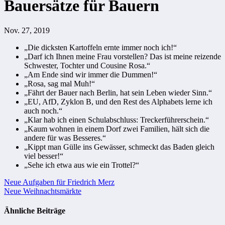
Bauersätze für Bauern
Nov. 27, 2019
„Die dicksten Kartoffeln ernte immer noch ich!“
„Darf ich Ihnen meine Frau vorstellen? Das ist meine reizende
Schwester, Tochter und Cousine Rosa.“
„Am Ende sind wir immer die Dummen!“
„Rosa, sag mal Muh!“
„Fährt der Bauer nach Berlin, hat sein Leben wieder Sinn.“
„EU, AfD, Zyklon B, und den Rest des Alphabets lerne ich
auch noch.“
„Klar hab ich einen Schulabschluss: Treckerführerschein.“
„Kaum wohnen in einem Dorf zwei Familien, hält sich die
andere für was Besseres.“
„Kippt man Gülle ins Gewässer, schmeckt das Baden gleich
viel besser!“
„Sehe ich etwa aus wie ein Trottel?“
Beitragsnavigation
Neue Aufgaben für Friedrich Merz
Neue Weihnachtsmärkte
Ähnliche Beiträge