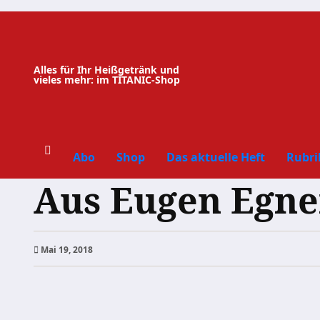
Zum
Inhalt
springen
Alles für Ihr Heißgetränk und
vieles mehr: im TITANIC-Shop
Abo
Shop
Das aktuelle Heft
Rubri
Aus Eugen Egne
Mai 19, 2018