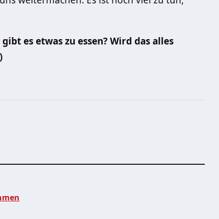
ns weitermachen. Es ist noch viel zu tun,
gibt es etwas zu essen? Wird das alles
)
ehmen