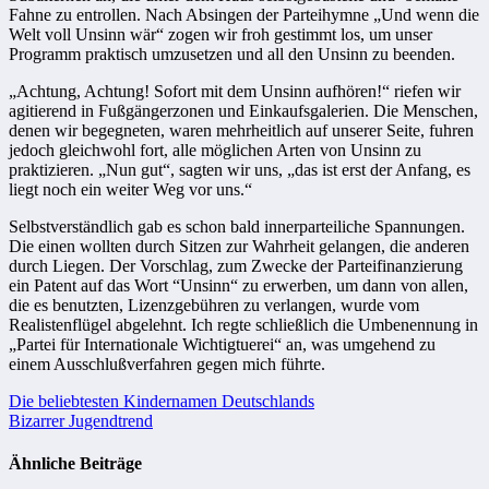
Fahne zu entrollen. Nach Absingen der Parteihymne „Und wenn die
Welt voll Unsinn wär“ zogen wir froh gestimmt los, um unser
Programm praktisch umzusetzen und all den Unsinn zu beenden.
„Achtung, Achtung! Sofort mit dem Unsinn aufhören!“ riefen wir
agitierend in Fußgängerzonen und Einkaufsgalerien. Die Menschen,
denen wir begegneten, waren mehrheitlich auf unserer Seite, fuhren
jedoch gleichwohl fort, alle möglichen Arten von Unsinn zu
praktizieren. „Nun gut“, sagten wir uns, „das ist erst der Anfang, es
liegt noch ein weiter Weg vor uns.“
Selbstverständlich gab es schon bald innerparteiliche Spannungen.
Die einen wollten durch Sitzen zur Wahrheit gelangen, die anderen
durch Liegen. Der Vorschlag, zum Zwecke der Parteifinanzierung
ein Patent auf das Wort “Unsinn“ zu erwerben, um dann von allen,
die es benutzten, Lizenzgebühren zu verlangen, wurde vom
Realistenflügel abgelehnt. Ich regte schließlich die Umbenennung in
„Partei für Internationale Wichtigtuerei“ an, was umgehend zu
einem Ausschlußverfahren gegen mich führte.
Beitragsnavigation
Die beliebtesten Kindernamen Deutschlands
Bizarrer Jugendtrend
Ähnliche Beiträge