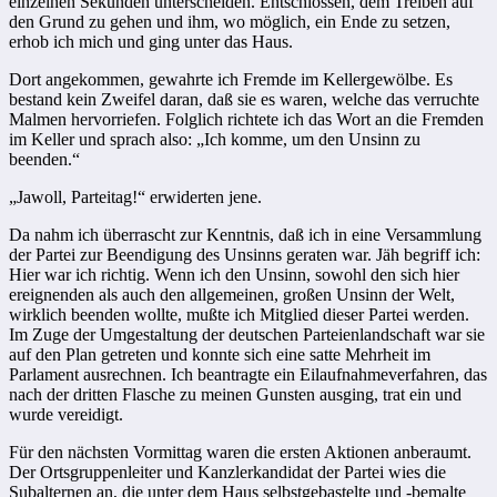
einzelnen Sekunden unterscheiden. Entschlossen, dem Treiben auf
den Grund zu gehen und ihm, wo möglich, ein Ende zu setzen,
erhob ich mich und ging unter das Haus.
Dort angekommen, gewahrte ich Fremde im Kellergewölbe. Es
bestand kein Zweifel daran, daß sie es waren, welche das verruchte
Malmen hervorriefen. Folglich richtete ich das Wort an die Fremden
im Keller und sprach also: „Ich komme, um den Unsinn zu
beenden.“
„Jawoll, Parteitag!“ erwiderten jene.
Da nahm ich überrascht zur Kenntnis, daß ich in eine Versammlung
der Partei zur Beendigung des Unsinns geraten war. Jäh begriff ich:
Hier war ich richtig. Wenn ich den Unsinn, sowohl den sich hier
ereignenden als auch den allgemeinen, großen Unsinn der Welt,
wirklich beenden wollte, mußte ich Mitglied dieser Partei werden.
Im Zuge der Umgestaltung der deutschen Parteienlandschaft war sie
auf den Plan getreten und konnte sich eine satte Mehrheit im
Parlament ausrechnen. Ich beantragte ein Eilaufnahmeverfahren, das
nach der dritten Flasche zu meinen Gunsten ausging, trat ein und
wurde vereidigt.
Für den nächsten Vormittag waren die ersten Aktionen anberaumt.
Der Ortsgruppenleiter und Kanzlerkandidat der Partei wies die
Subalternen an, die unter dem Haus selbstgebastelte und -bemalte