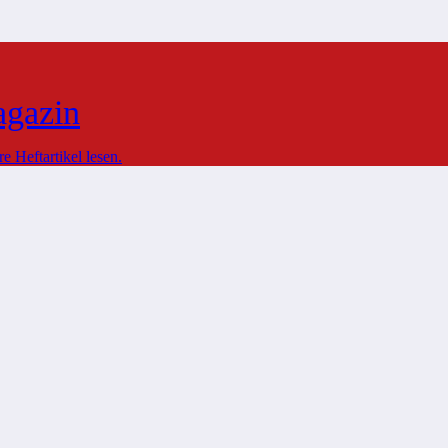
agazin
 Heftartikel lesen.