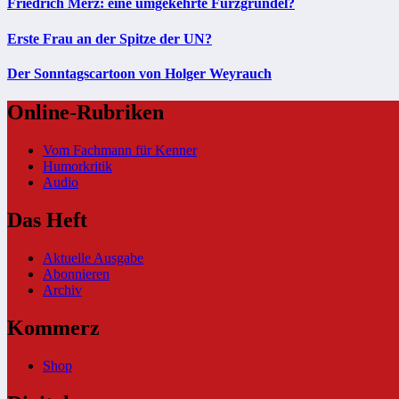
Friedrich Merz: eine umgekehrte Furzgrundel?
Erste Frau an der Spitze der UN?
Der Sonntagscartoon von Holger Weyrauch
Online-Rubriken
Vom Fachmann für Kenner
Humorkritik
Audio
Das Heft
Aktuelle Ausgabe
Abonnieren
Archiv
Kommerz
Shop