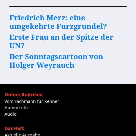
Friedrich Merz: eine
umgekehrte Furzgrundel?
Erste Frau an der Spitze der
UN?
Der Sonntagscartoon von
Holger Weyrauch
Online-Rubriken
Vom Fachmann für Kenner
Humorkritik
Audio
Das Heft
Aktuelle Ausgabe