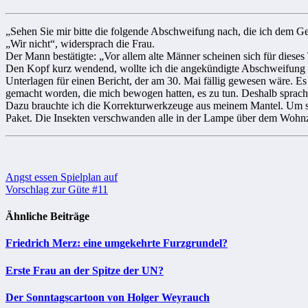
„Sehen Sie mir bitte die folgende Abschweifung nach, die ich dem G
„Wir nicht“, widersprach die Frau.
Der Mann bestätigte: „Vor allem alte Männer scheinen sich für dieses
Den Kopf kurz wendend, wollte ich die angekündigte Abschweifung am li
Unterlagen für einen Bericht, der am 30. Mai fällig gewesen wäre.
gemacht worden, die mich bewogen hatten, es zu tun. Deshalb sprach 
Dazu brauchte ich die Korrekturwerkzeuge aus meinem Mantel. Um sie 
Paket. Die Insekten verschwanden alle in der Lampe über dem Wohnzi
Beitragsnavigation
Angst essen Spielplan auf
Vorschlag zur Güte #11
Ähnliche Beiträge
Friedrich Merz: eine umgekehrte Furzgrundel?
Erste Frau an der Spitze der UN?
Der Sonntagscartoon von Holger Weyrauch