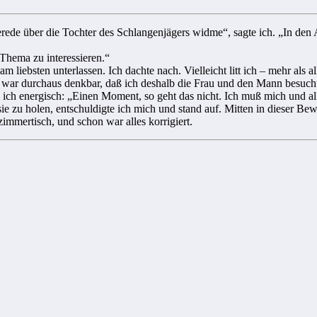
erede über die Tochter des Schlangenjägers widme“, sagte ich. „In den
 Thema zu interessieren.“
ebsten unterlassen. Ich dachte nach. Vielleicht litt ich – mehr als all
 Es war durchaus denkbar, daß ich deshalb die Frau und den Mann besu
ich energisch: „Einen Moment, so geht das nicht. Ich muß mich und alle
zu holen, entschuldigte ich mich und stand auf. Mitten in dieser Beweg
mmertisch, und schon war alles korrigiert.