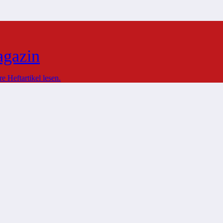
agazin
 Heftartikel lesen.